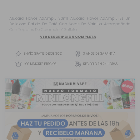
Alucard Flavor A&Amp;L 30ml Alucard Flavor A&Amp;L Es Un
Delicioso Batido De Café Con Notas De Vainilla, Acompañado
Con Toppins De Caramelo Y Galleta.
VER DESCRIPCIÓN COMPLETA
ENVÍO GRATIS DESDE 30€
3 AÑOS DE GARANTÍA
LOS MEJORES PRECIOS
RECÍBELO EN 24 HORAS