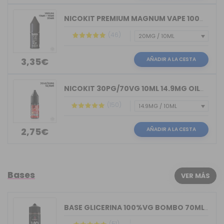
NICOKIT PREMIUM MAGNUM VAPE 100%PG 10ML
(46)
AÑADIR A LA CESTA
3,35€
NICOKIT 30PG/70VG 10ML 14.9MG OIL4VAP
(150)
AÑADIR A LA CESTA
2,75€
Bases
VER MÁS
BASE GLICERINA 100%VG BOMBO 70ML (BOT...
(51)