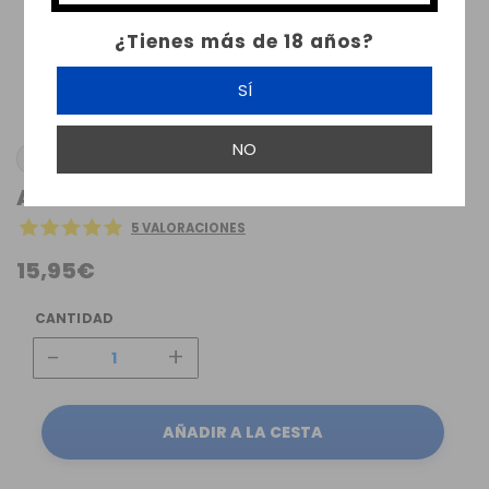
¿Tienes más de 18 años?
SÍ
NO
AROMES ET LIQUIDES
AROMA ALUCARD A&L 30ML
5 VALORACIONES
15,95€
CANTIDAD
-
+
AÑADIR A LA CESTA