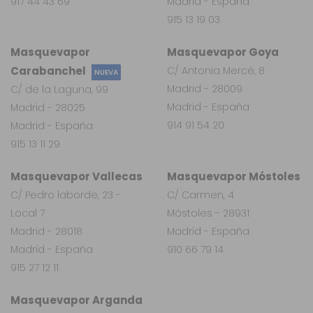
917 44 43 69
Madrid - España
915 13 19 03
Masquevapor
Masquevapor Goya
Carabanchel
C/ Antonia Mercé, 8
NUEVA
Madrid - 28009
C/ de la Laguna, 99
Madrid - España
Madrid - 28025
914 91 54 20
Madrid - España
915 13 11 29
Masquevapor Vallecas
Masquevapor Móstoles
C/ Pedro laborde, 23 -
C/ Carmen, 4
Local 7
Móstoles - 28931
Madrid - 28018
Madrid - España
Madrid - España
910 66 79 14
915 27 12 11
Masquevapor Arganda