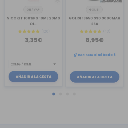
OIL4VAP
GOLISI
NICOKIT 100%PG 10ML 20MG
GOLISI 18650 S30 3000MAH
OI...
25A
(126)
(43)
3,35€
8,95€
Recíbelo
el sábado 8
AÑADIR A LA CESTA
AÑADIR A LA CESTA