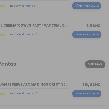
Recíbelo
el martes 11
AÑADIR A LA CESTA
)
1,95€
LICERINA 100%VG FAST4VAP 70ML O...
Recíbelo
el martes 11
AÑADIR A LA CESTA
)
Ventas
VER MÁS
16,40€
DON JUAN RESERVE AROMA KINGS CREST 30ML
Recíbelo
el martes 11
AÑADIR A LA CESTA