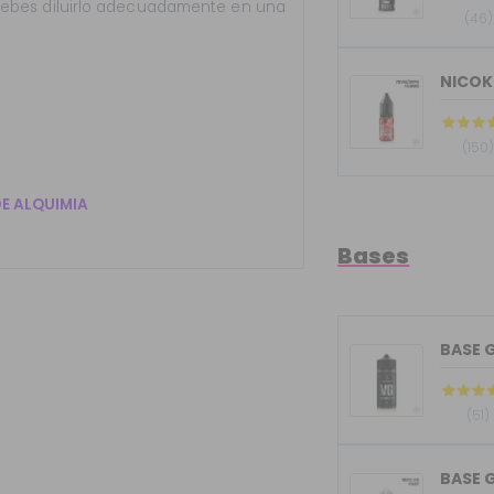
Debes diluirlo adecuadamente en una
(46)
NICOK
(150
DE ALQUIMIA
Bases
(51)
BASE G