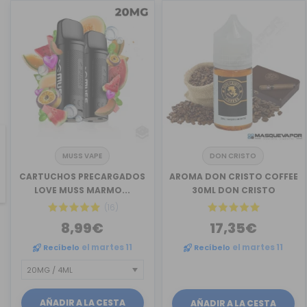
MUSS VAPE
DON CRISTO
revious
CARTUCHOS PRECARGADOS
AROMA DON CRISTO COFFEE
LOVE MUSS MARMO...
30ML DON CRISTO
(16)
8,99€
17,35€
Recíbelo
el martes 11
Recíbelo
el martes 11
AÑADIR A LA CESTA
AÑADIR A LA CESTA