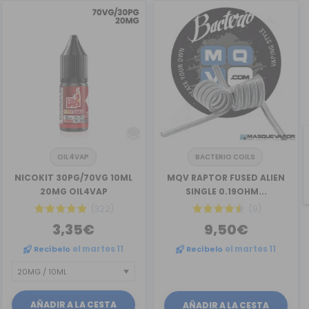
OIL4VAP
BACTERIO COILS
NICOKIT 30PG/70VG 10ML
MQV RAPTOR FUSED ALIEN
20MG OIL4VAP
SINGLE 0.19OHM...
(322)
(9)
3,35€
9,50€
Recíbelo
el martes 11
Recíbelo
el martes 11
AÑADIR A LA CESTA
AÑADIR A LA CESTA