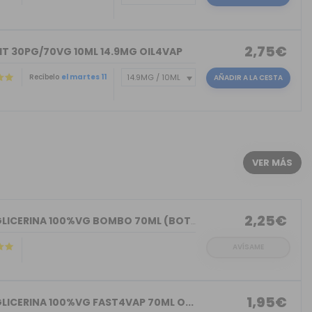
2,75€
IT 30PG/70VG 10ML 14.9MG OIL4VAP
Recíbelo
el martes 11
AÑADIR A LA CESTA
)
VER MÁS
2,25€
BASE GLICERINA 100%VG BOMBO 70ML (BOT...
AVÍSAME
1,95€
LICERINA 100%VG FAST4VAP 70ML O...