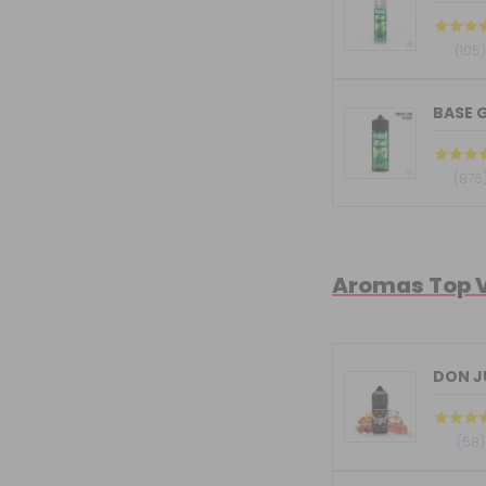
(105
BASE G
(876
Aromas Top 
(58)