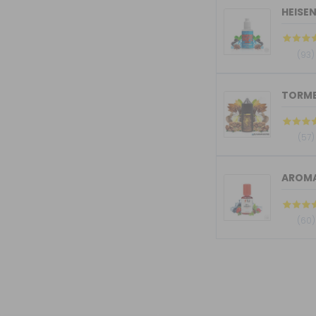
HEISE
(93)
(57)
AROMA
(60)