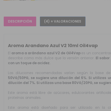
DESCRIPCIÓN
(4) ⭐ VALORACIONES
Aroma Arandano Azul V2 10ml Oil4vap
El
aroma a arándano azul V2 de Oil4Vap
es un concentr
describe como más dulce que la versión anterior.
El sabor
con un toque de acidez.
Las diluciones recomendadas varían según la base de
50VG/50PG, se sugiere una dilución del 6%. Si utilizas
dilución del 7%. Si utilizas una base 80VG/20PG, se sugier
Este aroma está libre de azúcares, edulcorantes artificial
proteínas animales.
Este aroma está diseñado para ser utilizado en la cre