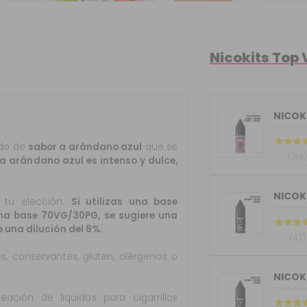
Nicokits Top
NICOKI
ado de
sabor a arándano azul
que se
(319)
 a arándano azul es intenso y dulce,
 tu elección.
Si utilizas una base
 una base 70VG/30PG, se sugiere una
e una dilución del 8%.
(47)
es, conservantes, gluten, alérgenos o
ación de líquidos para cigarrillos