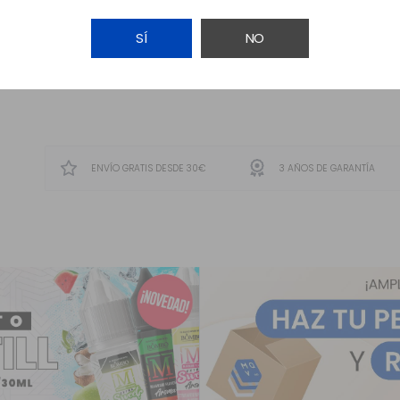
SÍ
NO
AVÍSAME
ENVÍO GRATIS DESDE 30€
3 AÑOS DE GARANTÍA