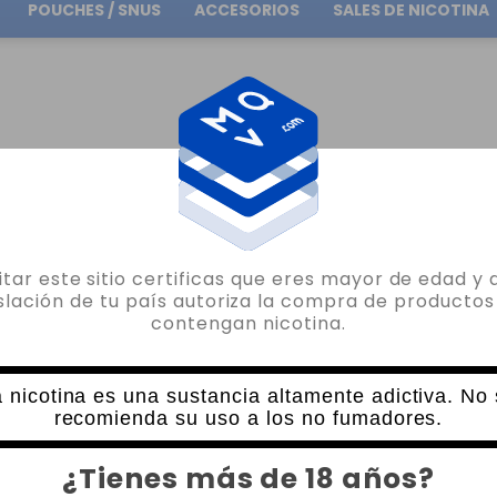
POUCHES / SNUS
ACCESORIOS
SALES DE NICOTINA
Envío gratuito
en pedidos superiores a
30.00€
O
AROMAS POR MARCA
AROMAS OIL4VAP
AROMA ARANDANO AZUL V2 10ML O
sitar este sitio certificas que eres mayor de edad y 
OIL4VAP
islación de tu país autoriza la compra de productos
contengan nicotina.
AROMA ARANDANO AZUL V2 10ML OIL4
4 VALORACIONES
5,45€
 nicotina es una sustancia altamente adictiva. No
6,05€
recomienda su uso a los no fumadores.
CANTIDAD
¿Tienes más de 18 años?
-
+