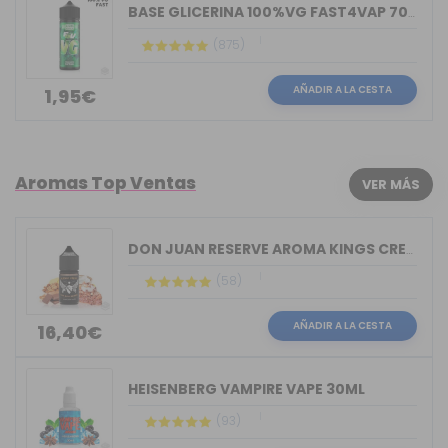
BASE GLICERINA 100%VG FAST4VAP 70ML O...
(875)
AÑADIR A LA CESTA
1,95€
Aromas Top Ventas
VER MÁS
DON JUAN RESERVE AROMA KINGS CREST 30ML
(58)
AÑADIR A LA CESTA
16,40€
HEISENBERG VAMPIRE VAPE 30ML
(93)