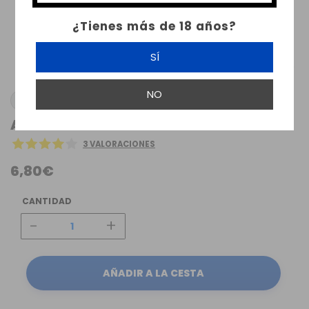
¿Tienes más de 18 años?
SÍ
NO
ATMOS LAB
AROMA BISKOTO ATMOS LAB
3 VALORACIONES
6,80€
CANTIDAD
-
+
AÑADIR A LA CESTA