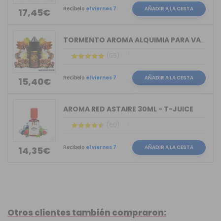
Recíbelo
el viernes 7
AÑADIR A LA CESTA
17,45€
TORMENTO AROMA ALQUIMIA PARA VAPERS 30ML
(56)
Recíbelo
el viernes 7
AÑADIR A LA CESTA
15,40€
AROMA RED ASTAIRE 30ML - T-JUICE
(60)
Recíbelo
el viernes 7
AÑADIR A LA CESTA
14,35€
Otros clientes también compraron: