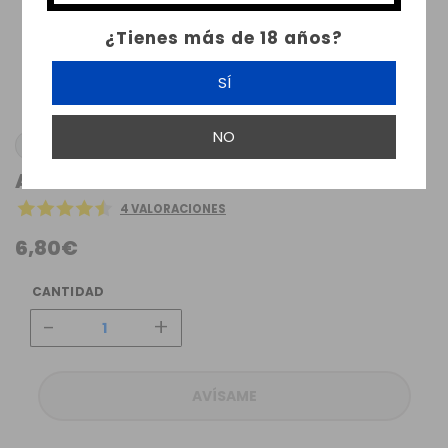
¿Tienes más de 18 años?
SÍ
NO
ATMOS LAB
AROMA CARAMELA ATMOS LAB
4 VALORACIONES
6,80€
CANTIDAD
-
+
AVÍSAME