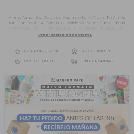
Aroma Atmos Lab Caramela Caramela Es Un Aroma De Atmos
Lab Con Sabor A Caramelo, Delicioso!. Sabor Suave, Notas
Aromáticas De La Mantequilla Y Caramelo. Prueba Esta
Combinación Sabrosa De Sabores. Este Es Un Sabor A
VER DESCRIPCIÓN COMPLETA
Caramelo Delicioso!
ENVÍO GRATIS DESDE 30€
3 AÑOS DE GARANTÍA
LOS MEJORES PRECIOS
RECÍBELO EN 24 HORAS