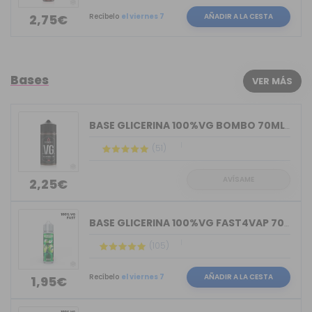
Recíbelo
el viernes 7
AÑADIR A LA CESTA
2,75€
Bases
VER MÁS
BASE GLICERINA 100%VG BOMBO 70ML (BOT...
(51)
AVÍSAME
2,25€
BASE GLICERINA 100%VG FAST4VAP 70ML O...
(105)
Recíbelo
el viernes 7
AÑADIR A LA CESTA
1,95€