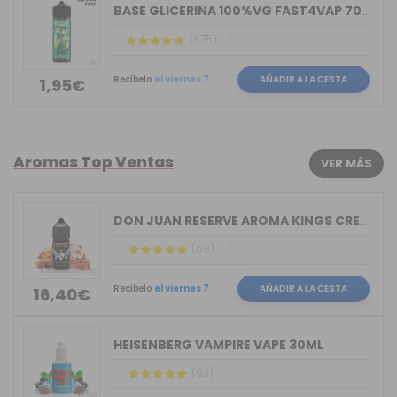
BASE GLICERINA 100%VG FAST4VAP 70ML O...
(875)
Recíbelo
el viernes 7
AÑADIR A LA CESTA
1,95€
Aromas Top Ventas
VER MÁS
DON JUAN RESERVE AROMA KINGS CREST 30ML
(58)
Recíbelo
el viernes 7
AÑADIR A LA CESTA
16,40€
HEISENBERG VAMPIRE VAPE 30ML
(93)