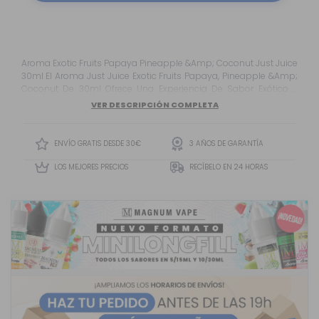
Aroma Exotic Fruits Papaya Pineapple &Amp; Coconut Just Juice
30ml El Aroma Just Juice Exotic Fruits Papaya, Pineapple &Amp;
Coconut De 30ml Ofrece Una Experiencia De Sabor Exótico Y
Tropical Que Combina Diversas Frutas Para Un Vapeo
VER DESCRIPCIÓN COMPLETA
Deliciosamente Fresco Y Jugoso .
ENVÍO GRATIS DESDE 30€
3 AÑOS DE GARANTÍA
LOS MEJORES PRECIOS
RECÍBELO EN 24 HORAS