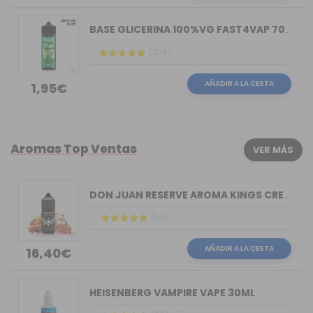
BASE GLICERINA 100%VG FAST4VAP 70ML O...
(876)
AÑADIR A LA CESTA
1,95€
Aromas Top Ventas
VER MÁS
DON JUAN RESERVE AROMA KINGS CREST 30ML
(58)
AÑADIR A LA CESTA
16,40€
HEISENBERG VAMPIRE VAPE 30ML