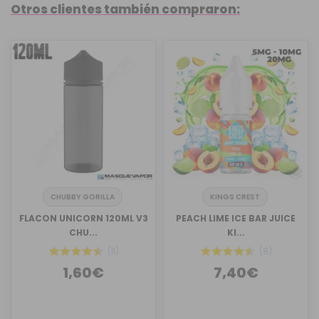
Otros clientes también compraron:
CHUBBY GORILLA
KINGS CREST
FLACON UNICORN 120ML V3
PEACH LIME ICE BAR JUICE
CHU...
KI...
(11)
(8)
1,60€
7,40€