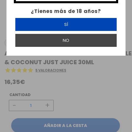
¿Tienes más de 18 años?
SÍ
NO
JUST JUICE
AROMA EXOTIC FRUITS PAPAYA PINEAPPLE
& COCONUT JUST JUICE 30ML
5 VALORACIONES
16,35€
CANTIDAD
-
+
AÑADIR A LA CESTA