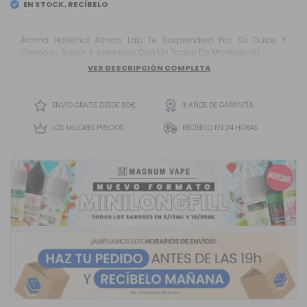
EN STOCK, RECÍBELO
EL
VIERNES 7
Aroma Hazelnut Atmos Lab Te Sorprenderá Por Su Dulce Y
Cremoso Sabor A Avellanas Con Un Toque De Mantequilla.
VER DESCRIPCIÓN COMPLETA
ENVÍO GRATIS DESDE 30€
3 AÑOS DE GARANTÍA
LOS MEJORES PRECIOS
RECÍBELO EN 24 HORAS