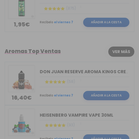
(875)
Recíbelo
el viernes 7
AÑADIR A LA CESTA
1,95€
Aromas Top Ventas
VER MÁS
DON JUAN RESERVE AROMA KINGS CREST 30ML
(58)
Recíbelo
el viernes 7
AÑADIR A LA CESTA
16,40€
HEISENBERG VAMPIRE VAPE 30ML
(93)
Recíbelo
el viernes 7
AÑADIR A LA CESTA