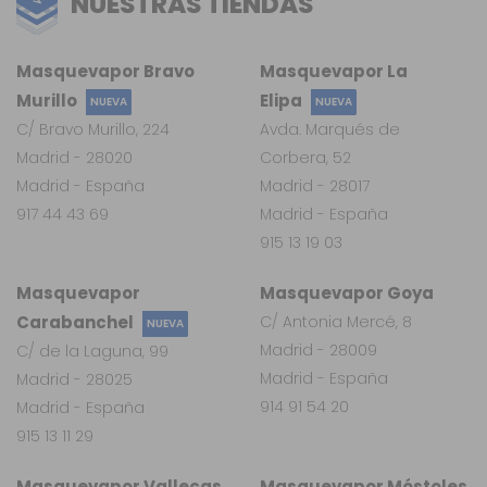
NUESTRAS TIENDAS
Masquevapor Bravo
Masquevapor La
Murillo
Elipa
NUEVA
NUEVA
C/ Bravo Murillo, 224
Avda. Marqués de
Madrid - 28020
Corbera, 52
Madrid - España
Madrid - 28017
917 44 43 69
Madrid - España
915 13 19 03
Masquevapor
Masquevapor Goya
Carabanchel
C/ Antonia Mercé, 8
NUEVA
Madrid - 28009
C/ de la Laguna, 99
Madrid - España
Madrid - 28025
914 91 54 20
Madrid - España
915 13 11 29
Masquevapor Vallecas
Masquevapor Móstoles