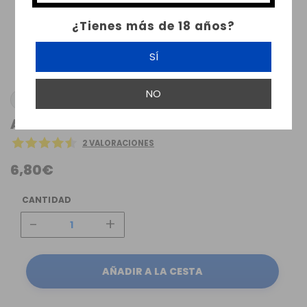
¿Tienes más de 18 años?
SÍ
NO
ATMOS LAB
AROMA HAZELNUT ATMOS LAB
2 VALORACIONES
6,80€
CANTIDAD
-
+
AÑADIR A LA CESTA