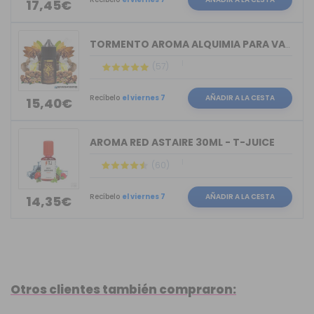
17,45€
TORMENTO AROMA ALQUIMIA PARA VAPERS 30ML
(57)
Recíbelo
el viernes 7
AÑADIR A LA CESTA
15,40€
AROMA RED ASTAIRE 30ML - T-JUICE
(60)
Recíbelo
el viernes 7
AÑADIR A LA CESTA
14,35€
Otros clientes también compraron: