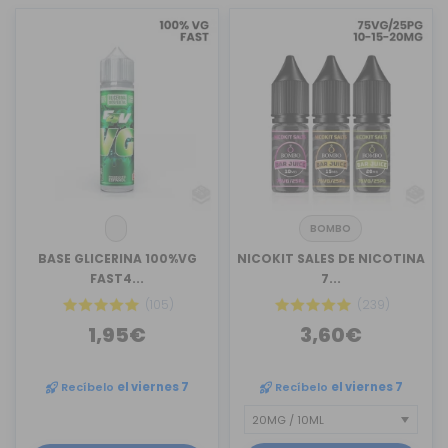
BOMBO
BASE GLICERINA 100%VG
NICOKIT SALES DE NICOTINA
FAST4...
7...
(105)
(239)
1,95€
3,60€
Recíbelo
el viernes 7
Recíbelo
el viernes 7