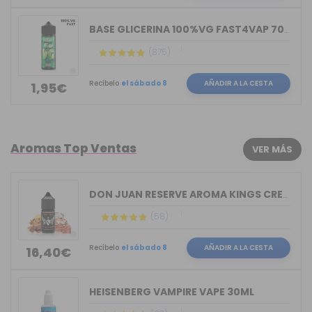
BASE GLICERINA 100%VG FAST4VAP 70ML O...
(875)
Recíbelo
el sábado 8
AÑADIR A LA CESTA
1,95€
Aromas Top Ventas
VER MÁS
DON JUAN RESERVE AROMA KINGS CREST 30ML
(58)
Recíbelo
el sábado 8
AÑADIR A LA CESTA
16,40€
HEISENBERG VAMPIRE VAPE 30ML