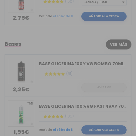
(150)
Recíbelo
el sábado 8
AÑADIR A LA CESTA
2,75€
Bases
VER MÁS
BASE GLICERINA 100%VG BOMBO 70ML (BOT...
(51)
AVÍSAME
2,25€
BASE GLICERINA 100%VG FAST4VAP 70ML O...
(105)
Recíbelo
el sábado 8
AÑADIR A LA CESTA
1,95€