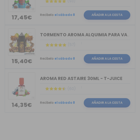
(93)
Recíbelo
el sábado 8
AÑADIR A LA CESTA
17,45€
TORMENTO AROMA ALQUIMIA PARA VAPERS 30ML
(57)
Recíbelo
el sábado 8
AÑADIR A LA CESTA
15,40€
AROMA RED ASTAIRE 30ML - T-JUICE
(60)
Recíbelo
el sábado 8
AÑADIR A LA CESTA
14,35€