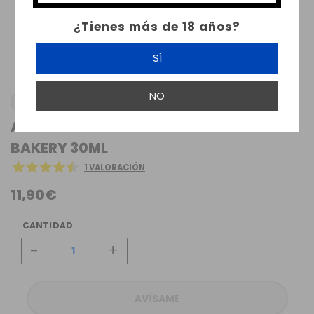
¿Tienes más de 18 años?
SÍ
NO
THE FRENCH BAKERY
AROMA MANGO CREAM THE FRENCH
BAKERY 30ML
1 VALORACIÓN
11,90€
CANTIDAD
-
+
AVÍSAME