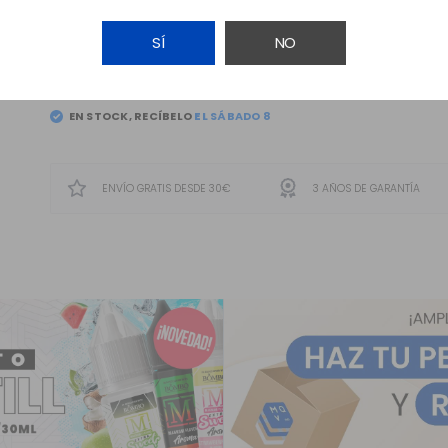
SÍ
NO
AÑADIR A LA CESTA
EN STOCK, RECÍBELO
ENVÍO GRATIS DESDE 30€
3 AÑOS DE GARANTÍA