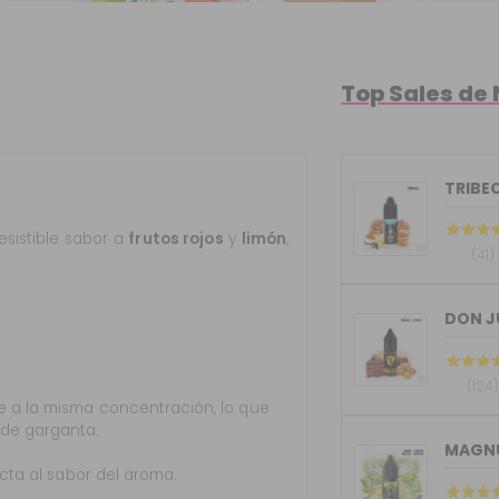
Top Sales de 
TRIBEC
esistible sabor a
frutos rojos
y
limón
,
(41)
DON J
(124
 a la misma concentración, lo que
 de garganta.
MAGNU
ecta al sabor del aroma.