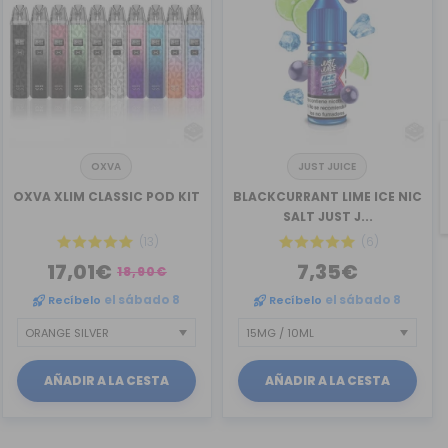
OXVA
JUST JUICE
OXVA XLIM CLASSIC POD KIT
BLACKCURRANT LIME ICE NIC
SALT JUST J...
(13)
(6)
17,01€
7,35€
18,90€
Recíbelo
el sábado 8
Recíbelo
el sábado 8
AÑADIR A LA CESTA
AÑADIR A LA CESTA