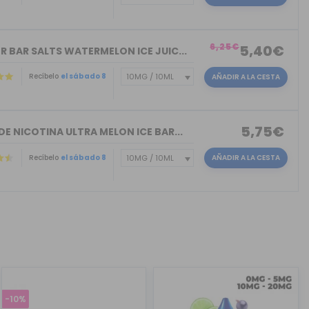
)
6,25€
5,40€
R BAR SALTS WATERMELON ICE JUIC...
Recíbelo
el sábado 8
AÑADIR A LA CESTA
5,75€
DE NICOTINA ULTRA MELON ICE BAR...
Recíbelo
el sábado 8
AÑADIR A LA CESTA
-10%