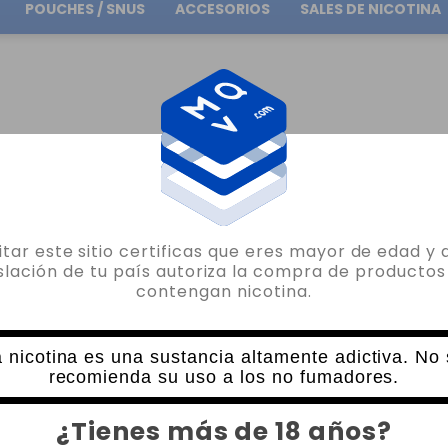
POUCHES / SNUS
ACCESORIOS
SALES DE NICOTINA
Envío gratuito
en pedidos superiores a
30.00€
BLOODY LIME FRUIZEE SALT 10ML
sitar este sitio certificas que eres mayor de edad y 
FRUIZEE
islación de tu país autoriza la compra de productos
contengan nicotina.
BLOODY LIME FRUIZEE SALT 10ML
4 VALORACIONES
5,95€
 nicotina es una sustancia altamente adictiva. No
recomienda su uso a los no fumadores.
NICOTINA
CANTIDAD
¿Tienes más de 18 años?
-
+