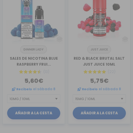
DINNER LADY
JUST JUICE
SALES DE NICOTINA BLUE
RED & BLACK BRUTAL SALT
RASPBERRY FRUI...
JUST JUICE 10ML
(13)
(22)
5,60€
5,75€
Recíbelo
el sábado 8
Recíbelo
el sábado 8
AÑADIR A LA CESTA
AÑADIR A LA CESTA