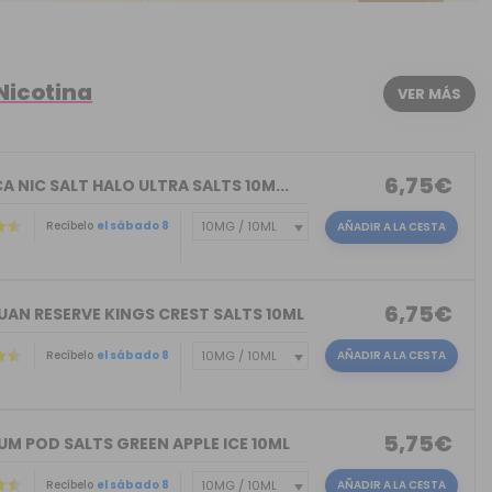
Nicotina
VER MÁS
6,75€
A NIC SALT HALO ULTRA SALTS 10M...
Recíbelo
el sábado 8
AÑADIR A LA CESTA
6,75€
UAN RESERVE KINGS CREST SALTS 10ML
Recíbelo
el sábado 8
AÑADIR A LA CESTA
)
5,75€
M POD SALTS GREEN APPLE ICE 10ML
Recíbelo
el sábado 8
AÑADIR A LA CESTA