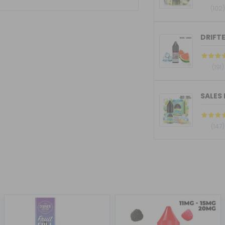
(102
DRIFTE
(191)
SALES 
(147)