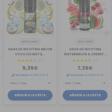
MSTQ JUICE
JUST JUICE
revious
SALES DE NICOTINA MELON
SALES DE NICOTINA
COCO ICE MSTQ...
WATERMELON & CHERRY...
(15)
(18)
5,35€
7,35€
Recíbelo
el sábado 8
Recíbelo
el sábado 8
AÑADIR A LA CESTA
AÑADIR A LA CESTA