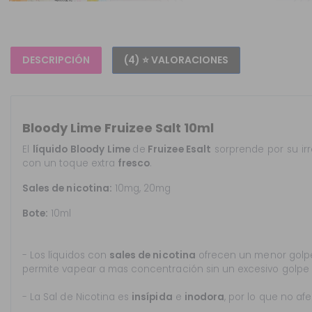
DESCRIPCIÓN
(4) ⭐ VALORACIONES
Bloody Lime Fruizee Salt 10ml
El
líquido Bloody Lime
de
Fruizee Esalt
sorprende por su irr
con un toque extra
fresco
.
Sales de nicotina:
10mg, 20mg
Bote:
10ml
- Los líquidos con
sales de nicotina
ofrecen un menor golpe
permite vapear a mas concentración sin un excesivo golpe
- La Sal de Nicotina es
insípida
e
inodora
, por lo que no af