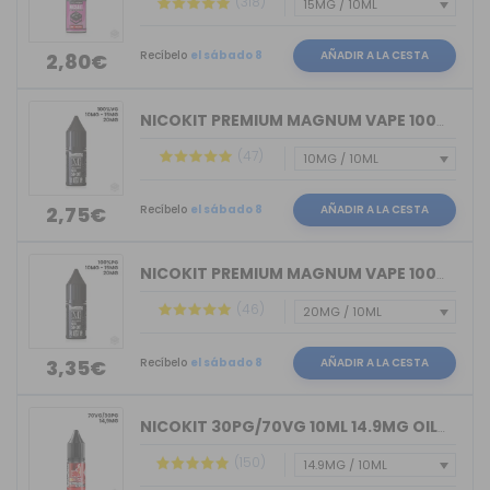
(318)
Recíbelo
el sábado 8
AÑADIR A LA CESTA
2,80€
NICOKIT PREMIUM MAGNUM VAPE 100%VG 10ML
(47)
Recíbelo
el sábado 8
AÑADIR A LA CESTA
2,75€
NICOKIT PREMIUM MAGNUM VAPE 100%PG 10ML
(46)
Recíbelo
el sábado 8
AÑADIR A LA CESTA
3,35€
NICOKIT 30PG/70VG 10ML 14.9MG OIL4VAP
(150)