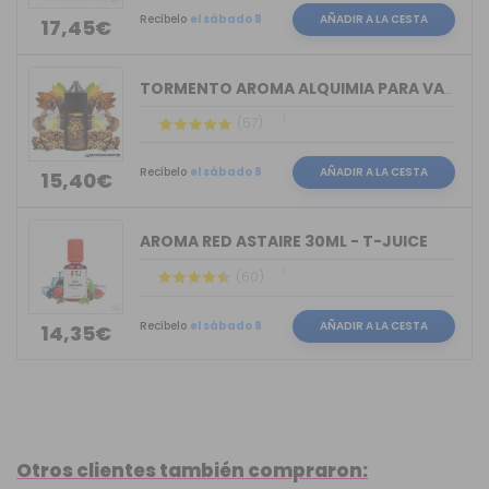
Recíbelo
el sábado 8
AÑADIR A LA CESTA
17,45€
TORMENTO AROMA ALQUIMIA PARA VAPERS 30ML
(57)
Recíbelo
el sábado 8
AÑADIR A LA CESTA
15,40€
AROMA RED ASTAIRE 30ML - T-JUICE
(60)
Recíbelo
el sábado 8
AÑADIR A LA CESTA
14,35€
Otros clientes también compraron: