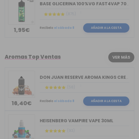
BASE GLICERINA 100%VG FAST4VAP 70ML O...
(875)
Recíbelo
el sábado 8
AÑADIR A LA CESTA
1,95€
Aromas Top Ventas
VER MÁS
DON JUAN RESERVE AROMA KINGS CREST 30ML
(58)
Recíbelo
el sábado 8
AÑADIR A LA CESTA
16,40€
HEISENBERG VAMPIRE VAPE 30ML
(93)