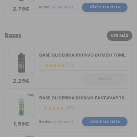
Recíbelo
el sábado 8
AÑADIR A LA CESTA
2,75€
Bases
VER MÁS
BASE GLICERINA 100%VG BOMBO 70ML (BOT...
(51)
AVÍSAME
2,25€
BASE GLICERINA 100%VG FAST4VAP 70ML O...
(105)
Recíbelo
el sábado 8
AÑADIR A LA CESTA
1,95€