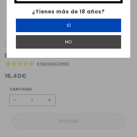
¿Tienes más de 18 años?
SÍ
NO
KINGS CREST
BREAD KING FLAVOR 30ML KINGS CREST
4 VALORACIONES
16,40€
CANTIDAD
-
+
AVÍSAME