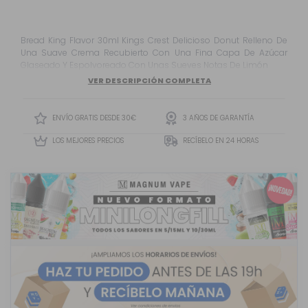
Bread King Flavor 30ml Kings Crest Delicioso Donut Relleno De
Una Suave Crema Recubierto Con Una Fina Capa De Azúcar
Glaseado Y Espolvoreado Con Unas Sueves Notas De Limón
VER DESCRIPCIÓN COMPLETA
ENVÍO GRATIS DESDE 30€
3 AÑOS DE GARANTÍA
LOS MEJORES PRECIOS
RECÍBELO EN 24 HORAS