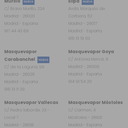
Murillo
Elipa
NUEVA
NUEVA
C/ Bravo Murillo, 224
Avda. Marqués de
Madrid - 28020
Corbera, 52
Madrid - España
Madrid - 28017
917 44 43 69
Madrid - España
915 13 19 03
Masquevapor
Masquevapor Goya
Carabanchel
C/ Antonia Mercé, 8
NUEVA
Madrid - 28009
C/ de la Laguna, 99
Madrid - España
Madrid - 28025
914 91 54 20
Madrid - España
915 13 11 29
Masquevapor Vallecas
Masquevapor Móstoles
C/ Pedro laborde, 23 -
C/ Carmen, 4
Local 7
Móstoles - 28931
Madrid - 28018
Madrid - España