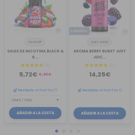
LONGFILL
OIL4VAP
JUST JUICE
SALES DE NICOTINA BLACK &
AROMA BERRY BURST JUST
R...
JUIC...
(5)
(12)
5,72€
14,25€
6,35€
Recíbelo
el martes 11
Recíbelo
el martes 11
AÑADIR A LA CESTA
AÑADIR A LA CESTA