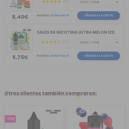
(191)
Recíbelo
el martes 11
AÑADIR A LA CESTA
5,40€
SALES DE NICOTINA ULTRA MELON ICE BAR...
(147)
Recíbelo
el martes 11
AÑADIR A LA CESTA
5,75€
Otros clientes también compraron:
-10%