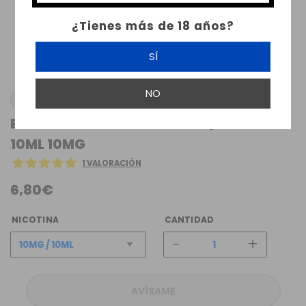
¿Tienes más de 18 años?
SÍ
NO
IVG
BUBBLEGUM NIC SALT IVG LIQUIDS TPD
10ML 10MG
1 VALORACIÓN
6,80€
NICOTINA
CANTIDAD
-
+
AVÍSAME