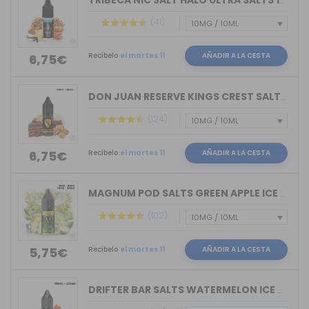
TRIBECA NIC SALT HALO ULTRA SALTS 10M...
(41)
Recíbelo
el martes 11
AÑADIR A LA CESTA
6,75€
DON JUAN RESERVE KINGS CREST SALTS 10ML
(124)
Recíbelo
el martes 11
AÑADIR A LA CESTA
6,75€
MAGNUM POD SALTS GREEN APPLE ICE 10ML
(102)
Recíbelo
el martes 11
AÑADIR A LA CESTA
5,75€
DRIFTER BAR SALTS WATERMELON ICE JUIC...