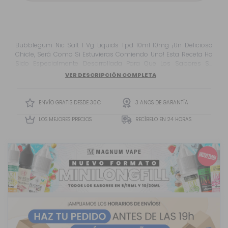
Bubblegum Nic Salt I Vg Liquids Tpd 10ml 10mg ¡Un Delicioso
Chicle, Será Como Si Estuvieras Comiendo Uno! Esta Receta Ha
Sido Especialmente Desarrollada Para Que Los Sabores Se
Adapten Perfectamente A Las Sales De Nicotina.
VER DESCRIPCIÓN COMPLETA
ENVÍO GRATIS DESDE 30€
3 AÑOS DE GARANTÍA
LOS MEJORES PRECIOS
RECÍBELO EN 24 HORAS