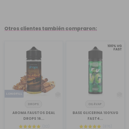
Otros clientes también compraron:
LONGFILL
DROPS
OIL4VAP
AROMA FAUSTOS DEAL
BASE GLICERINA 100%VG
DROPS 16...
FAST4...
(32)
(876)