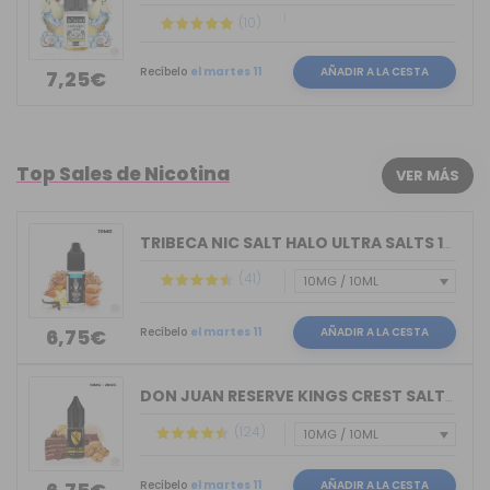
(10)
Recíbelo
el martes 11
AÑADIR A LA CESTA
7,25€
Top Sales de Nicotina
VER MÁS
TRIBECA NIC SALT HALO ULTRA SALTS 10M...
(41)
Recíbelo
el martes 11
AÑADIR A LA CESTA
6,75€
DON JUAN RESERVE KINGS CREST SALTS 10ML
(124)
Recíbelo
el martes 11
AÑADIR A LA CESTA