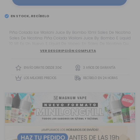
EN STOCK, RECÍBELO
EL
MARTES 11
Piña Colada Ice Wailani Juice By Bombo 10ml Sales De Nicotina
Sales De Nicotina Piña Colada Wailani Juice By Bombo E Liquid
10 Ml Es Un Nuevo E Líquid De Vapeo En Sales De Nicotina Que
Nos Presentan En Colaboración La Marca Bombo Y Wailani Juice,
VER DESCRIPCIÓN COMPLETA
Esta Nueva Gama Está Inspirada En Un...
ENVÍO GRATIS DESDE 30€
3 AÑOS DE GARANTÍA
LOS MEJORES PRECIOS
RECÍBELO EN 24 HORAS