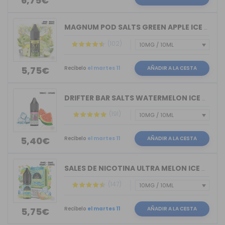
6,75€
MAGNUM POD SALTS GREEN APPLE ICE 10ML
(102)
Recíbelo
el martes 11
AÑADIR A LA CESTA
5,75€
DRIFTER BAR SALTS WATERMELON ICE JUIC...
(191)
Recíbelo
el martes 11
AÑADIR A LA CESTA
5,40€
SALES DE NICOTINA ULTRA MELON ICE BAR...
(147)
Recíbelo
el martes 11
AÑADIR A LA CESTA
5,75€