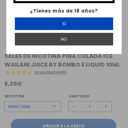
¿Tienes más de 18 años?
SÍ
NO
BOMBO
SALES DE NICOTINA PIÑA COLADA ICE
WAILANI JUICE BY BOMBO E LIQUID 10ML
20 VALORACIONES
6,35€
NICOTINA
CANTIDAD
-
+
AÑADIR A LA CESTA