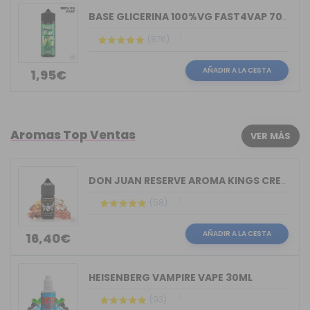
BASE GLICERINA 100%VG FAST4VAP 70ML O...
(876)
AÑADIR A LA CESTA
1,95€
Aromas Top Ventas
VER MÁS
DON JUAN RESERVE AROMA KINGS CREST 30ML
(58)
AÑADIR A LA CESTA
16,40€
HEISENBERG VAMPIRE VAPE 30ML
(93)