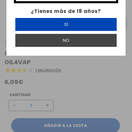
¿Tienes más de 18 años?
SÍ
NO
OIL4VAP
CEREALES DE FRUTAS FLAVOR 10ML
OIL4VAP
1 VALORACIÓN
6,05€
CANTIDAD
-
+
AÑADIR A LA CESTA