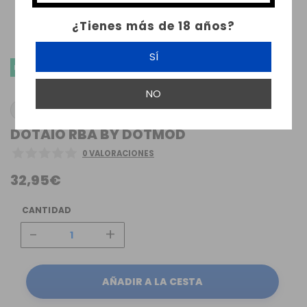
¿Tienes más de 18 años?
SÍ
ENVÍO GRATIS
NO
DOTMOD
DOTAIO RBA BY DOTMOD
0 VALORACIONES
32,95€
CANTIDAD
-
+
AÑADIR A LA CESTA