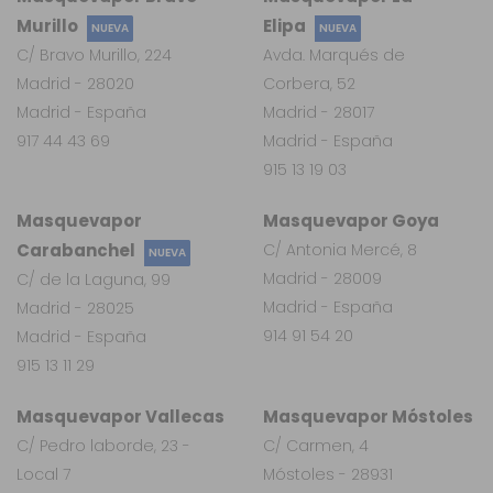
Murillo
Elipa
NUEVA
NUEVA
C/ Bravo Murillo, 224
Avda. Marqués de
Madrid - 28020
Corbera, 52
Madrid - España
Madrid - 28017
917 44 43 69
Madrid - España
915 13 19 03
Masquevapor
Masquevapor Goya
Carabanchel
C/ Antonia Mercé, 8
NUEVA
Madrid - 28009
C/ de la Laguna, 99
Madrid - España
Madrid - 28025
914 91 54 20
Madrid - España
915 13 11 29
Masquevapor Vallecas
Masquevapor Móstoles
C/ Pedro laborde, 23 -
C/ Carmen, 4
Local 7
Móstoles - 28931