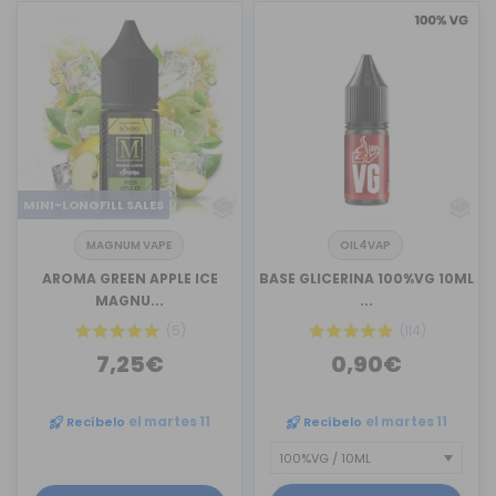
MINI-LONGFILL SALES
MAGNUM VAPE
OIL4VAP
AROMA GREEN APPLE ICE
BASE GLICERINA 100%VG 10ML
MAGNU...
...
(5)
(114)
7,25€
0,90€
Recíbelo
el martes 11
Recíbelo
el martes 11