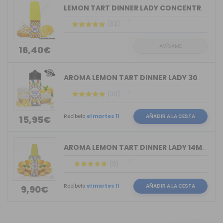
LEMON TART DINNER LADY CONCENTRATE 30ML
(32)
AVÍSAME
16,40€
AROMA LEMON TART DINNER LADY 30ML LON...
(30)
Recíbelo
el martes 11
AÑADIR A LA CESTA
15,95€
AROMA LEMON TART DINNER LADY 14ML LON...
(9)
Recíbelo
el martes 11
AÑADIR A LA CESTA
9,90€