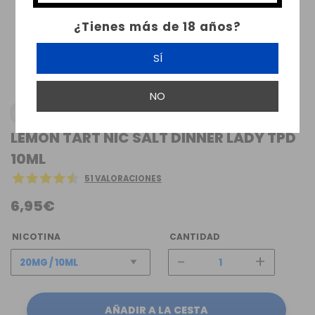
¿Tienes más de 18 años?
SÍ
NO
LEMON TART NIC SALT DINNER LADY TPD
10ML
51 VALORACIONES
6,95€
NICOTINA
CANTIDAD
-
+
AÑADIR A LA CESTA