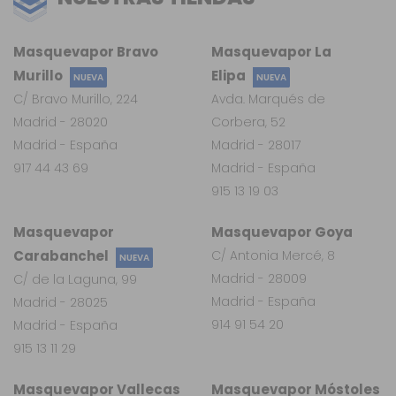
Masquevapor Bravo
Masquevapor La
Murillo
Elipa
NUEVA
NUEVA
C/ Bravo Murillo, 224
Avda. Marqués de
Madrid - 28020
Corbera, 52
Madrid - España
Madrid - 28017
917 44 43 69
Madrid - España
915 13 19 03
Masquevapor
Masquevapor Goya
Carabanchel
C/ Antonia Mercé, 8
NUEVA
Madrid - 28009
C/ de la Laguna, 99
Madrid - España
Madrid - 28025
914 91 54 20
Madrid - España
915 13 11 29
Masquevapor Vallecas
Masquevapor Móstoles