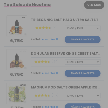
Top Sales de Nicotina
VER MÁS
TRIBECA NIC SALT HALO ULTRA SALTS 10M...
(41)
Recíbelo
el martes 11
AÑADIR A LA CESTA
6,75€
DON JUAN RESERVE KINGS CREST SALTS 10ML
(124)
Recíbelo
el martes 11
AÑADIR A LA CESTA
6,75€
MAGNUM POD SALTS GREEN APPLE ICE 10ML
(102)
Recíbelo
el martes 11
AÑADIR A LA CESTA