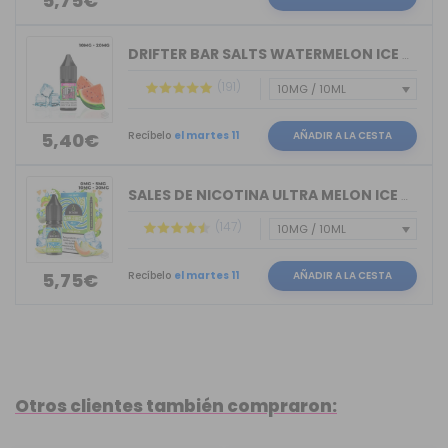
5,75€
DRIFTER BAR SALTS WATERMELON ICE JUIC...
(191)
Recíbelo
el martes 11
AÑADIR A LA CESTA
5,40€
SALES DE NICOTINA ULTRA MELON ICE BAR...
(147)
Recíbelo
el martes 11
AÑADIR A LA CESTA
5,75€
Otros clientes también compraron: