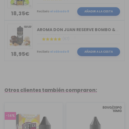
Recíbelo
el sábado 8
AÑADIR A LA CESTA
18,35€
AROMA DON JUAN RESERVE BOMBO & KINGS ...
(67)
Recíbelo
el sábado 8
AÑADIR A LA CESTA
18,95€
Otros clientes también compraron:
-14%