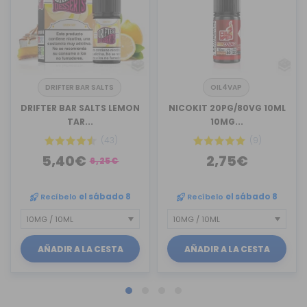
DRIFTER BAR SALTS
OIL4VAP
DRIFTER BAR SALTS LEMON
NICOKIT 20PG/80VG 10ML
TAR...
10MG...
(43)
(9)
5,40€
2,75€
6,25€
Recíbelo
el sábado 8
Recíbelo
el sábado 8
AÑADIR A LA CESTA
AÑADIR A LA CESTA