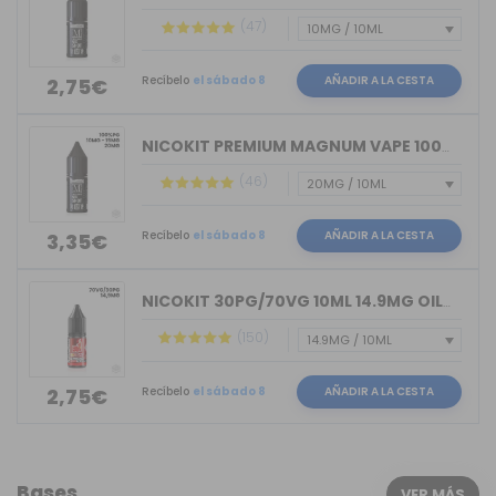
(47)
Recíbelo
el sábado 8
AÑADIR A LA CESTA
2,75€
NICOKIT PREMIUM MAGNUM VAPE 100%PG 10ML
(46)
Recíbelo
el sábado 8
AÑADIR A LA CESTA
3,35€
NICOKIT 30PG/70VG 10ML 14.9MG OIL4VAP
(150)
Recíbelo
el sábado 8
AÑADIR A LA CESTA
2,75€
Bases
VER MÁS