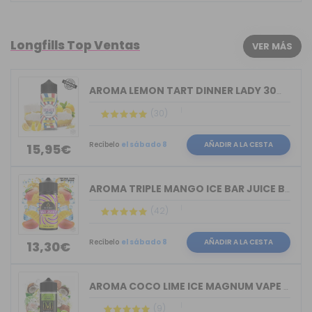
Longfills Top Ventas
VER MÁS
AROMA LEMON TART DINNER LADY 30ML LON...
(30)
Recíbelo
el sábado 8
AÑADIR A LA CESTA
15,95€
AROMA TRIPLE MANGO ICE BAR JUICE BY B...
(42)
Recíbelo
el sábado 8
AÑADIR A LA CESTA
13,30€
AROMA COCO LIME ICE MAGNUM VAPE 30ML ...
(9)