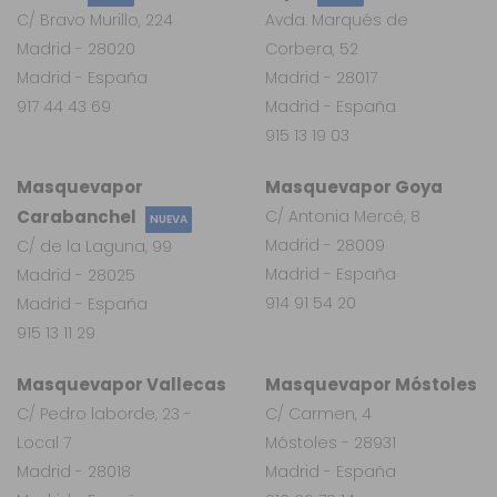
C/ Bravo Murillo, 224
Avda. Marqués de
Madrid - 28020
Corbera, 52
Madrid - España
Madrid - 28017
917 44 43 69
Madrid - España
915 13 19 03
Masquevapor
Masquevapor Goya
Carabanchel
C/ Antonia Mercé, 8
NUEVA
Madrid - 28009
C/ de la Laguna, 99
Madrid - España
Madrid - 28025
914 91 54 20
Madrid - España
915 13 11 29
Masquevapor Vallecas
Masquevapor Móstoles
C/ Pedro laborde, 23 -
C/ Carmen, 4
Local 7
Móstoles - 28931
Madrid - 28018
Madrid - España