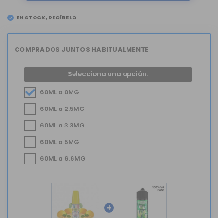
EN STOCK, RECÍBELO
EL
SÁBADO 8
COMPRADOS JUNTOS HABITUALMENTE
Selecciona una opción:
60ML a 0MG
60ML a 2.5MG
60ML a 3.3MG
60ML a 5MG
60ML a 6.6MG
+