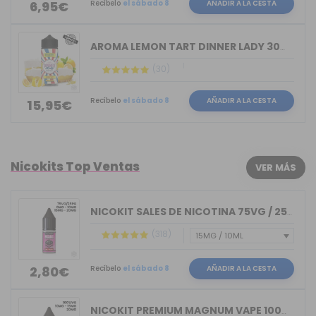
Recíbelo
el sábado 8
AÑADIR A LA CESTA
6,95€
AROMA LEMON TART DINNER LADY 30ML LON...
(30)
Recíbelo
el sábado 8
AÑADIR A LA CESTA
15,95€
Nicokits Top Ventas
VER MÁS
NICOKIT SALES DE NICOTINA 75VG / 25PG...
(318)
Recíbelo
el sábado 8
AÑADIR A LA CESTA
2,80€
NICOKIT PREMIUM MAGNUM VAPE 100%VG 10ML