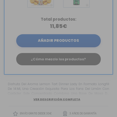
Total productos:
11,85€
AÑADIR PRODUCTOS
¿Cómo mezclo los productos?
Disfruta Del Aroma Lemon Tart Dinner Lady En Formato Longfill
De 14 Ml, Una Creación Exquisita Para Los Fans Del Limón Con
Carácter. Este Concentrado Combina Una Base De Masa De
Tarta Suave Y Mantequillosa Con Un Relleno De Limón Ácido,
VER DESCRIPCIÓN COMPLETA
Equilibrado Perfectamente Con Crema Pastelera, Logrando Un
Perfil Que Refresca Y Satisface Al Mismo Tiempo.
ENVÍO GRATIS DESDE 30€
3 AÑOS DE GARANTÍA