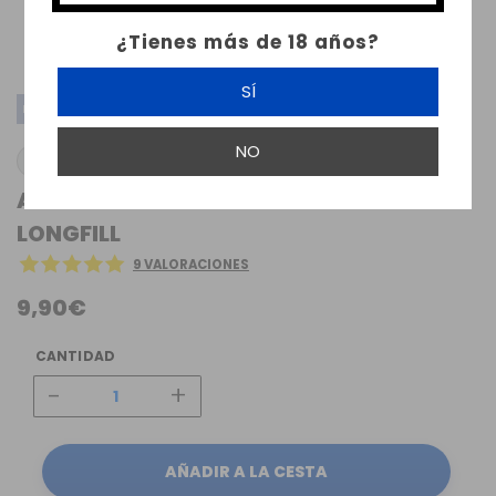
¿Tienes más de 18 años?
SÍ
LONGFILL
NO
DINNER LADY
AROMA LEMON TART DINNER LADY 14ML
LONGFILL
9 VALORACIONES
9,90€
CANTIDAD
-
+
AÑADIR A LA CESTA