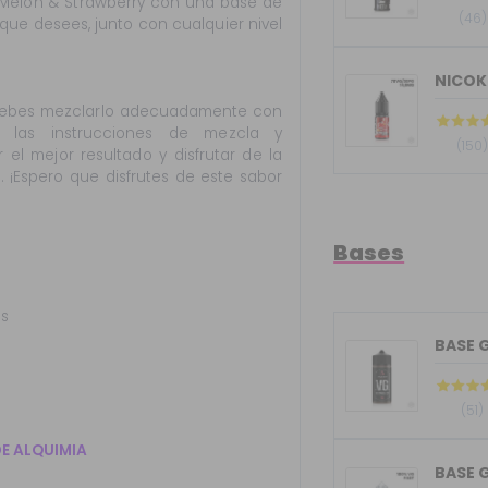
a Melon & Strawberry con una base de
(46)
n que desees, junto con cualquier nivel
NICOK
 debes mezclarlo adecuadamente con
 las instrucciones de mezcla y
(150
el mejor resultado y disfrutar de la
 ¡Espero que disfrutes de este sabor
Bases
s
(51)
DE ALQUIMIA
BASE G