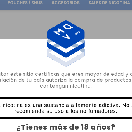
POUCHES / SNUS
ACCESORIOS
SALES DE NICOTINA
Envío gratuito
en pedidos superiores a
30.00€
O
AROMAS POR MARCA
AROMAS BUBBLE ISLAND
MELON & STRAWBERRY 30ML
sitar este sitio certificas que eres mayor de edad y 
BUBBLE ISLAND
islación de tu país autoriza la compra de productos
contengan nicotina.
MELON & STRAWBERRY 30ML BUBBLE I
5 VALORACIONES
16,35€
 nicotina es una sustancia altamente adictiva. No
recomienda su uso a los no fumadores.
CANTIDAD
¿Tienes más de 18 años?
-
+