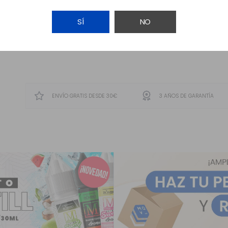
SÍ
NO
AÑADIR A LA CESTA
ENVÍO GRATIS DESDE 30€
3 AÑOS DE GARANTÍA