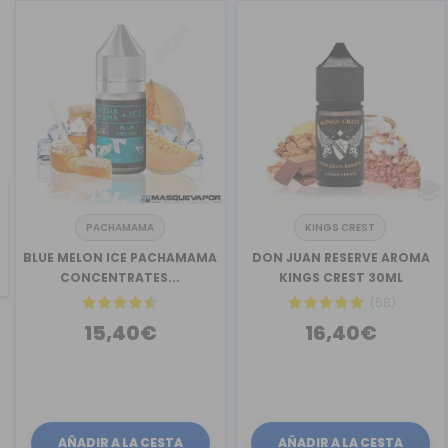
PACHAMAMA
KINGS CREST
revious
BLUE MELON ICE PACHAMAMA
DON JUAN RESERVE AROMA
CONCENTRATES...
KINGS CREST 30ML
(58)
15,40€
16,40€
AÑADIR A LA CESTA
AÑADIR A LA CESTA