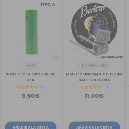
SONY
BACTERIO COILS
SONY VTC5A TIPO A 18650
MAD F*CKING REDUX 0.13OHM
35A
BACTERIO COILS
(19)
(21)
9,90€
11,00€
AÑADIR A LA CESTA
AÑADIR A LA CESTA