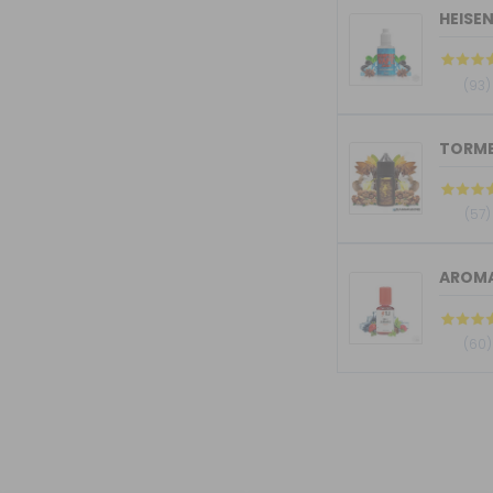
HEISE
(93)
(57)
AROMA
(60)