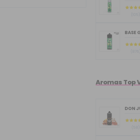
(105
BASE G
(876
Aromas Top 
(58)