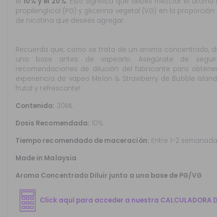
el
10% y el 20%
. Esto significa que debes mezclar el arom
propilenglicol (PG) y glicerina vegetal (VG) en la proporció
de nicotina que desees agregar.
Recuerda que, como se trata de un aroma concentrado,
una base antes de vapearlo. Asegúrate de seguir
recomendaciones de dilución del fabricante para obtener 
experiencia de vapeo Melon & Strawberry de Bubble Island.
frutal y refrescante!
Contenido:
30ML
Dosis Recomendada:
10%
Tiempo recomendado de maceración:
Entre 1-2 semanada
Made in Malaysia
Aroma Concentrado Diluir junto a una base de PG/VG
Click aquí para acceder a nuestra CALCULADORA 