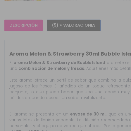
DESCRIPCIÓN
(5) ⭐ VALORACIONES
Aroma Melon & Strawberry 30ml Bubble Isl
El
aroma Melon & Strawberry de Bubble Island
promete una 
una
combinación de melón y fresas
. Aquí tienes más detal
Este aroma ofrece un perfil de sabor que combina la dulz
jugoso de las fresas. El añadido de un toque refrescant
conjunto, lo que puede hacer que sea una opción muy 
cálidos o cuando deseas un sabor revitalizante.
El aroma se presenta en un
envase de 30 ml,
que es una
varios lotes de líquido vapeable. La dilución recomendada
personales y el equipo de vapeo que utilices. Por lo gener