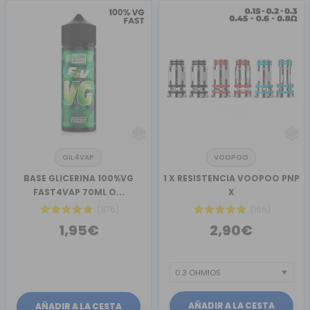
OIL4VAP
VOOPOO
BASE GLICERINA 100%VG
1 X RESISTENCIA VOOPOO PNP
FAST4VAP 70ML O...
X
(876)
(166)
1,95€
2,90€
AÑADIR A LA CESTA
AÑADIR A LA CESTA