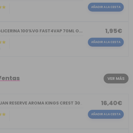
AÑADIR A LA CESTA
)
1,95€
LICERINA 100%VG FAST4VAP 70ML O...
AÑADIR A LA CESTA
)
Ventas
VER MÁS
16,40€
DON JUAN RESERVE AROMA KINGS CREST 30ML
AÑADIR A LA CESTA