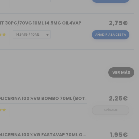
2,75€
IT 30PG/70VG 10ML 14.9MG OIL4VAP
AÑADIR A LA CESTA
)
VER MÁS
2,25€
BASE GLICERINA 100%VG BOMBO 70ML (BOT...
AVÍSAME
1,95€
LICERINA 100%VG FAST4VAP 70ML O...