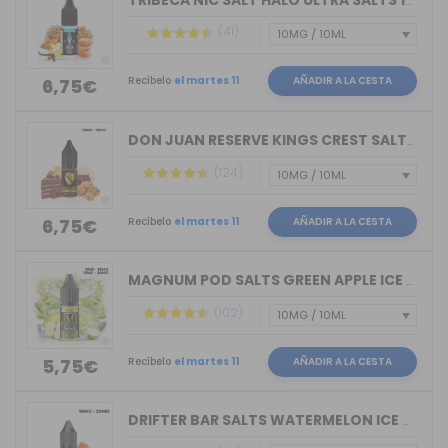
TRIBECA NIC SALT HALO ULTRA SALTS 10M...
(41)
Recíbelo
el martes 11
AÑADIR A LA CESTA
6,75€
DON JUAN RESERVE KINGS CREST SALTS 10ML
(124)
Recíbelo
el martes 11
AÑADIR A LA CESTA
6,75€
MAGNUM POD SALTS GREEN APPLE ICE 10ML
(102)
Recíbelo
el martes 11
AÑADIR A LA CESTA
5,75€
DRIFTER BAR SALTS WATERMELON ICE JUIC...