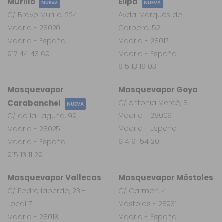
Murillo
Elipa
NUEVA
NUEVA
C/ Bravo Murillo, 224
Avda. Marqués de
Madrid - 28020
Corbera, 52
Madrid - España
Madrid - 28017
917 44 43 69
Madrid - España
915 13 19 03
Masquevapor
Masquevapor Goya
Carabanchel
C/ Antonia Mercé, 8
NUEVA
Madrid - 28009
C/ de la Laguna, 99
Madrid - España
Madrid - 28025
914 91 54 20
Madrid - España
915 13 11 29
Masquevapor Vallecas
Masquevapor Móstoles
C/ Pedro laborde, 23 -
C/ Carmen, 4
Local 7
Móstoles - 28931
Madrid - 28018
Madrid - España