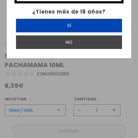
¿Tienes más de 18 años?
SÍ
NO
PACHAMAMA
SALES DE NICOTINA MINT LEAF
PACHAMAMA 10ML
0 VALORACIONES
6,35€
NICOTINA
CANTIDAD
-
+
AVÍSAME