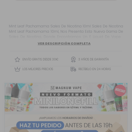
Mint Leaf Pachamama Sales De Nicotina 10ml Sales De Nicotina
Mint Leaf Pachamama 10ml, Nos Presenta Esta Nueva Gama De
Sales De Nicotina, Donde Encontramos Un E Liquid De Vapeo
Realmente Increíble, Donde El Protagonista De Nuestro Vapeo
VER DESCRIPCIÓN COMPLETA
Será La Deliciosa Menta.
ENVÍO GRATIS DESDE 30€
3 AÑOS DE GARANTÍA
LOS MEJORES PRECIOS
RECÍBELO EN 24 HORAS