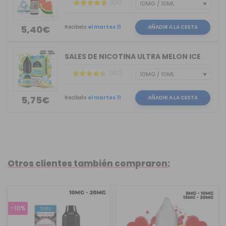
(191)
Recíbelo
el martes 11
AÑADIR A LA CESTA
5,40€
SALES DE NICOTINA ULTRA MELON ICE BAR...
(147)
Recíbelo
el martes 11
AÑADIR A LA CESTA
5,75€
Otros clientes también compraron:
-10%