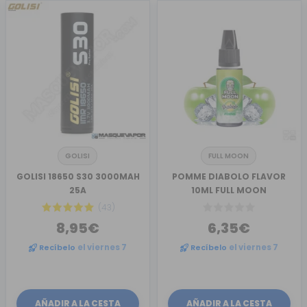
GOLISI
FULL MOON
GOLISI 18650 S30 3000MAH
POMME DIABOLO FLAVOR
25A
10ML FULL MOON
(43)
8,95€
6,35€
Recíbelo
el viernes 7
Recíbelo
el viernes 7
AÑADIR A LA CESTA
AÑADIR A LA CESTA