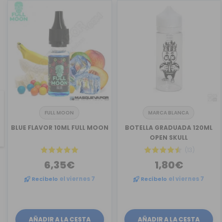
FULL MOON
MARCA BLANCA
revious
BLUE FLAVOR 10ML FULL MOON
BOTELLA GRADUADA 120ML
OPEN SKULL
(13)
6,35€
1,80€
Recíbelo
el viernes 7
Recíbelo
el viernes 7
AÑADIR A LA CESTA
AÑADIR A LA CESTA