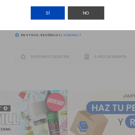
SÍ
NO
AÑADIR A LA CESTA
EN STOCK, RECÍBELO
EL
VIERNES 7
ENVÍO GRATIS DESDE 30€
3 AÑOS DE GARANTÍA