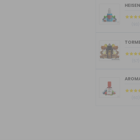
HEISE
(93)
(57)
AROMA
(60)