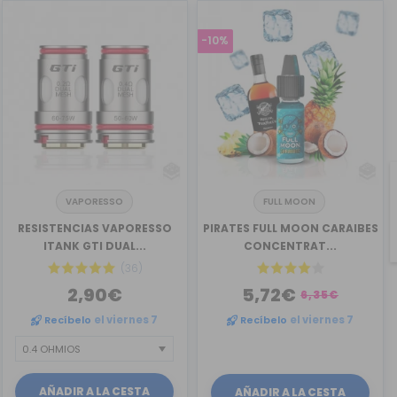
-10%
VAPORESSO
FULL MOON
RESISTENCIAS VAPORESSO
PIRATES FULL MOON CARAIBES
ITANK GTI DUAL...
CONCENTRAT...
(36)
2,90€
5,72€
6,35€
Recíbelo
el viernes 7
Recíbelo
el viernes 7
AÑADIR A LA CESTA
AÑADIR A LA CESTA