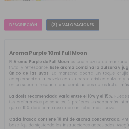
DESCRIPCIÓN
(3) ⭐ VALORACIONES
Aroma Purple 10ml Full Moon
El
Aroma Purple de Full Moon
es una mezcla de manzana j
frutal y refrescante.
Este aroma combina la dulzura y ju
único de las uvas
. La manzana aporta un toque crujie
complementan la mezcla con su característica dulzura y no
en un sabor refrescante que combina dos de las frutas más
La dosis recomendada varía entre el 10% y el 15%
. Puede
tus preferencias personales. Si prefieres un sabor más inte
que el 10% dará como resultado un sabor más suave.
Cada frasco contiene 10 ml de aroma concentrado
. An
base líquida siguiendo las instrucciones adecuadas. Asegú