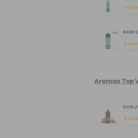
(105
BASE G
(875
Aromas Top 
(58)