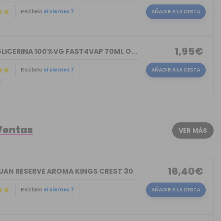
Recíbelo
el viernes 7
AÑADIR A LA CESTA
)
1,95€
LICERINA 100%VG FAST4VAP 70ML O...
Recíbelo
el viernes 7
AÑADIR A LA CESTA
)
Ventas
VER MÁS
16,40€
DON JUAN RESERVE AROMA KINGS CREST 30ML
Recíbelo
el viernes 7
AÑADIR A LA CESTA