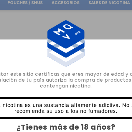
POUCHES / SNUS
ACCESORIOS
SALES DE NICOTINA
Envío gratuito
en pedidos superiores a
30.00€
O
AROMAS POR MARCA
AROMAS FULL MOON
PURPLE FLAVOR 10ML FULL MOO
sitar este sitio certificas que eres mayor de edad y 
FULL MOON
islación de tu país autoriza la compra de productos
contengan nicotina.
PURPLE FLAVOR 10ML FULL MOON
3 VALORACIONES
5,72€
 nicotina es una sustancia altamente adictiva. No
6,35€
recomienda su uso a los no fumadores.
CANTIDAD
¿Tienes más de 18 años?
-
+