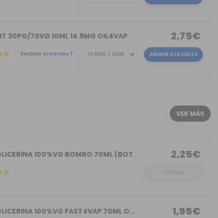
2,75€
IT 30PG/70VG 10ML 14.9MG OIL4VAP
Recíbelo
el viernes 7
AÑADIR A LA CESTA
)
VER MÁS
2,25€
BASE GLICERINA 100%VG BOMBO 70ML (BOT...
AVÍSAME
1,95€
LICERINA 100%VG FAST4VAP 70ML O...