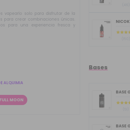
(46)
s vapearlo solo para disfrutar de la
s para crear combinaciones únicas.
NICOK
os para una experiencia fresca y
(150
Bases
DE ALQUIMIA
 FULL MOON
(51)
BASE G