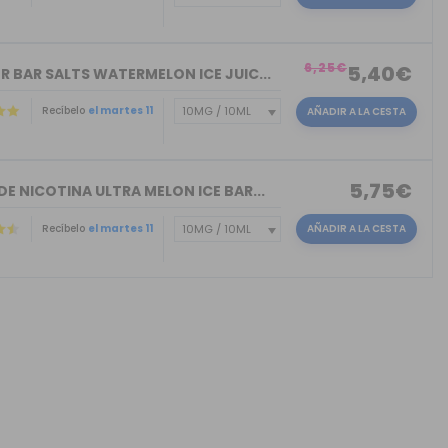
)
6,25€
5,40€
R BAR SALTS WATERMELON ICE JUIC...
Recíbelo
el martes 11
AÑADIR A LA CESTA
5,75€
DE NICOTINA ULTRA MELON ICE BAR...
Recíbelo
el martes 11
AÑADIR A LA CESTA