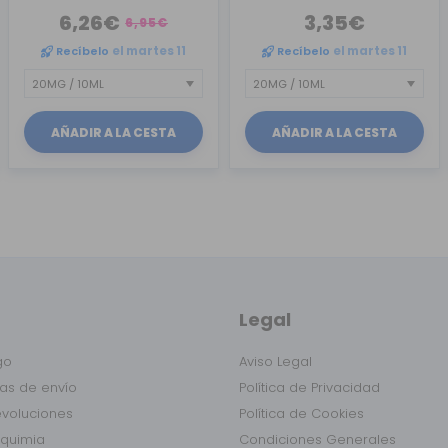
6,26€
3,35€
6,95€
Recíbelo
el martes 11
Recíbelo
el martes 11
AÑADIR A LA CESTA
AÑADIR A LA CESTA
Legal
go
Aviso Legal
as de envío
Política de Privacidad
evoluciones
Política de Cookies
lquimia
Condiciones Generales