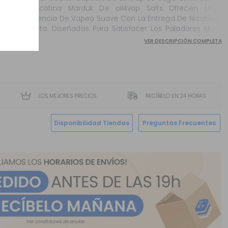
De Nicotina Marduk De oil4vap Salts Ofrecen Una
Experiencia De Vapeo Suave Con La Entrega De Nicotina
Perfecta. Diseñadas Para Satisfacer Los Paladares Más
Exigentes, Estas Sales Permiten Sumergirse En La
VER DESCRIPCIÓN COMPLETA
Complejid...
LOS MEJORES PRECIOS
RECÍBELO EN 24 HORAS
Disponibilidad Tiendas
Preguntas Frecuentes