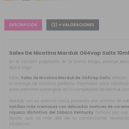
DESCRIPCIÓN
(2) ⭐ VALORACIONES
Sales De Nicotina Marduk Oil4vap Salts 10m
En el corazón palpitante de la Gama Estigia, emerge Mar
épica saga.
Estas
Sales de Nicotina Marduk de Oil4Vap Salts
ofrecen 
la entrega de nicotina perfecta. Diseñadas para satisface
sales permiten sumergirse en la complejidad de Marduk con 
Marduk, con su esencia única, presenta una sinfonía de sa
natillas más cremosas con delicados matices de caramel
riqueza distintiva del tabaco Kentucky
, famoso por sus
líquido que va más allá de lo convencional, revelan
inhalación.