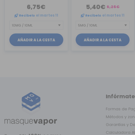
6,75€
5,40€
6,25€
Recíbelo
el martes 11
Recíbelo
el martes 11
AÑADIR A LA CESTA
AÑADIR A LA CESTA
Infórmate
Formas de Pa
Métodos y zon
Garantías y D
Calculadora A