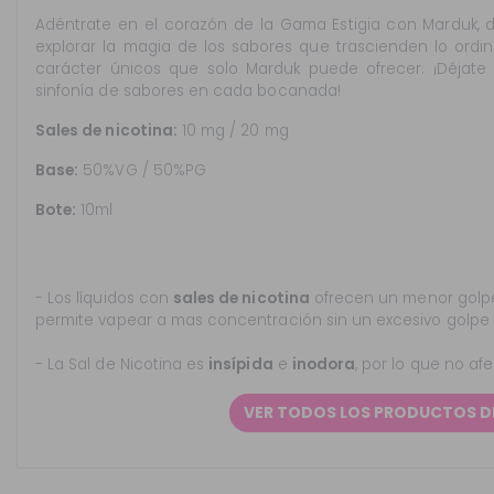
Adéntrate en el corazón de la Gama Estigia con Marduk, 
explorar la magia de los sabores que trascienden lo ordin
carácter únicos que solo Marduk puede ofrecer. ¡Déjate 
sinfonía de sabores en cada bocanada!
Sales de nicotina:
10 mg / 20 mg
Base:
50%VG / 50%PG
Bote:
10ml
- Los líquidos con
sales de nicotina
ofrecen un menor golpe
permite vapear a mas concentración sin un excesivo golpe
- La Sal de Nicotina es
insípida
e
inodora
, por lo que no af
VER TODOS LOS PRODUCTOS D