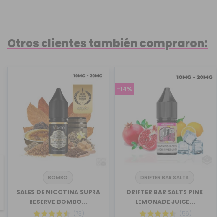
Otros clientes también compraron:
-14%
BOMBO
DRIFTER BAR SALTS
revious
SALES DE NICOTINA SUPRA
DRIFTER BAR SALTS PINK
RESERVE BOMBO...
LEMONADE JUICE...
(73)
(56)