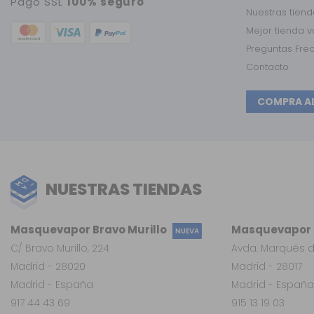
Pago SSL
100% seguro
Nuestras tien
Mejor tienda 
Preguntas Fre
Contacto
COMPRA A
NUESTRAS TIENDAS
Masquevapor Bravo Murillo
Masquevapor L
NUEVA
C/ Bravo Murillo, 224
Avda. Marqués d
Madrid - 28020
Madrid - 28017
Madrid - España
Madrid - España
917 44 43 69
915 13 19 03