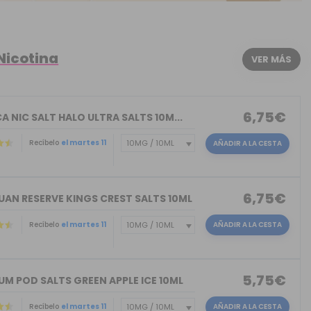
Nicotina
VER MÁS
6,75€
A NIC SALT HALO ULTRA SALTS 10M...
Recíbelo
el martes 11
AÑADIR A LA CESTA
6,75€
UAN RESERVE KINGS CREST SALTS 10ML
Recíbelo
el martes 11
AÑADIR A LA CESTA
)
5,75€
M POD SALTS GREEN APPLE ICE 10ML
Recíbelo
el martes 11
AÑADIR A LA CESTA