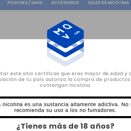
POUCHES / SNUS
ACCESORIOS
SALES DE NICOTINA
Envío gratuito
en pedidos superiores a
30.00€
SALES DE NICOTINA MARDUK OIL4VAP SALTS 10ML
sitar este sitio certificas que eres mayor de edad y 
OIL4VAP
islación de tu país autoriza la compra de productos
contengan nicotina.
SALES DE NICOTINA MARDUK OIL4VAP 
2 VALORACIONES
6,95€
 nicotina es una sustancia altamente adictiva. No
recomienda su uso a los no fumadores.
NICOTINA
CANTIDAD
¿Tienes más de 18 años?
-
+