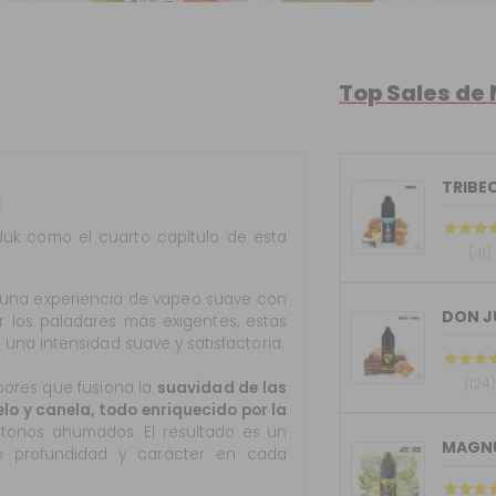
Top Sales de 
TRIBEC
l
duk como el cuarto capítulo de esta
(41)
una experiencia de vapeo suave con
DON J
r los paladares más exigentes, estas
una intensidad suave y satisfactoria.
(124
bores que fusiona la
suavidad de las
o y canela, todo enriquecido por la
 tonos ahumados. El resultado es un
MAGNU
do profundidad y carácter en cada