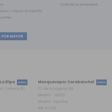
das
Controle su privacidad
vapeo y vapers en España
cuentes
L POR MAYOR
a Elipa
Masquevapor Carabanchel
NUEVA
NUEVA
e Corbera, 52
C/ de la Laguna, 99
Madrid - 28025
Madrid - España
915 13 11 29