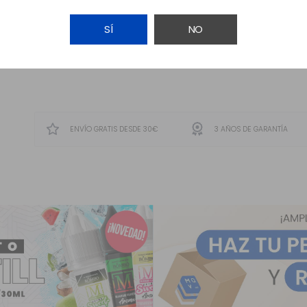
SÍ
NO
AVÍSAME
ENVÍO GRATIS DESDE 30€
3 AÑOS DE GARANTÍA