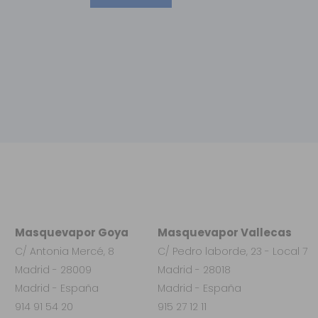
Masquevapor Goya
Masquevapor Vallecas
C/ Antonia Mercé, 8
C/ Pedro laborde, 23 - Local 7
Madrid - 28009
Madrid - 28018
Madrid - España
Madrid - España
914 91 54 20
915 27 12 11