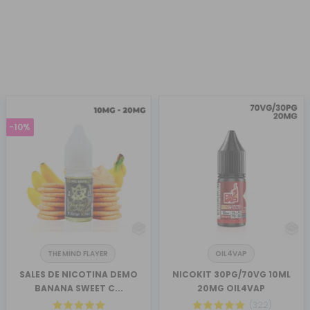
-10%
THE MIND FLAYER
OIL4VAP
SALES DE NICOTINA DEMO
NICOKIT 30PG/70VG 10ML
BANANA SWEET C...
20MG OIL4VAP
(322)