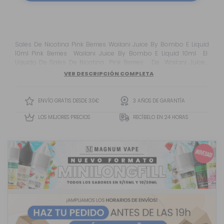
Sales De Nicotina Pink Berries Wailani Juice By Bombo E Liquid
10ml Pink Berries Wailani Juice By Bombo E Liquid 10ml El
Líquido De Sales De Nicotina Pink Berries De Wailani Juice
Ofrece Una Sinfonía Frutal Donde La Fresa Y La Frambuesa Se
VER DESCRIPCIÓN COMPLETA
Fu...
ENVÍO GRATIS DESDE 30€
3 AÑOS DE GARANTÍA
LOS MEJORES PRECIOS
RECÍBELO EN 24 HORAS