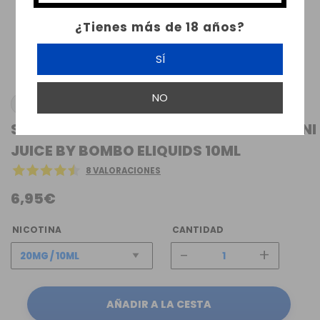
¿Tienes más de 18 años?
SÍ
NO
BOMBO
SALES DE NICOTINA PINK BERRIES WAILANI
JUICE BY BOMBO ELIQUIDS 10ML
8 VALORACIONES
6,95€
NICOTINA
CANTIDAD
-
+
AÑADIR A LA CESTA