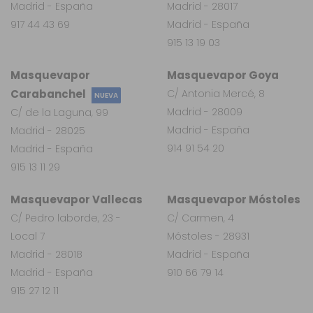
Madrid - España
Madrid - 28017
917 44 43 69
Madrid - España
915 13 19 03
Masquevapor
Masquevapor Goya
Carabanchel
C/ Antonia Mercé, 8
NUEVA
Madrid - 28009
C/ de la Laguna, 99
Madrid - España
Madrid - 28025
914 91 54 20
Madrid - España
915 13 11 29
Masquevapor Vallecas
Masquevapor Móstoles
C/ Pedro laborde, 23 -
C/ Carmen, 4
Local 7
Móstoles - 28931
Madrid - 28018
Madrid - España
Madrid - España
910 66 79 14
915 27 12 11