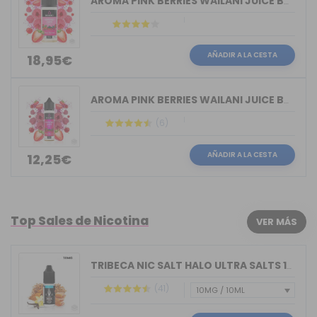
AROMA PINK BERRIES WAILANI JUICE BY B...
AÑADIR A LA CESTA
18,95€
AROMA PINK BERRIES WAILANI JUICE BY B...
(6)
AÑADIR A LA CESTA
12,25€
Top Sales de Nicotina
VER MÁS
TRIBECA NIC SALT HALO ULTRA SALTS 10M...
(41)