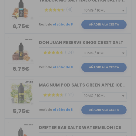
TRIBECA NIC SALT HALO ULTRA SALTS 10M...
(41)
Recíbelo
el sábado 8
AÑADIR A LA CESTA
6,75€
DON JUAN RESERVE KINGS CREST SALTS 10ML
(124)
Recíbelo
el sábado 8
AÑADIR A LA CESTA
6,75€
MAGNUM POD SALTS GREEN APPLE ICE 10ML
(102)
Recíbelo
el sábado 8
AÑADIR A LA CESTA
5,75€
DRIFTER BAR SALTS WATERMELON ICE JUIC...