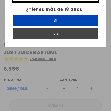
¿Tienes más de 18 años?
SÍ
NO
JUST JUICE
SALES DE NICOTINA WATERMELON ICE
JUST JUICE BAR 10ML
2 VALORACIONES
6,95€
NICOTINA
CANTIDAD
-
+
AVÍSAME