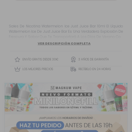
Sales De Nicotina Watermelon Ice Just Juice Bar 10ml El Líquido
Watermelon Ice De Just Juice Bar Es Una Verdadera Explosión De
Frescura Y Sabor Que Te Transportará A Los Días De Verano Con
Cada Calada. Esta Deliciosa Mezcla Presenta El Jugoso Y
VER DESCRIPCIÓN COMPLETA
Refrescante Sabor De La Sandía , Que Se Combina
Magistralmente Con Una Brisa Fresca Y Helada . Cada Inhalación
...
ENVÍO GRATIS DESDE 30€
3 AÑOS DE GARANTÍA
LOS MEJORES PRECIOS
RECÍBELO EN 24 HORAS