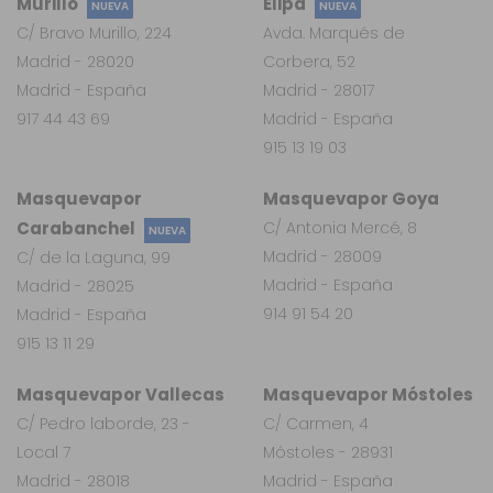
Murillo
Elipa
NUEVA
NUEVA
C/ Bravo Murillo, 224
Avda. Marqués de
Madrid - 28020
Corbera, 52
Madrid - España
Madrid - 28017
917 44 43 69
Madrid - España
915 13 19 03
Masquevapor
Masquevapor Goya
Carabanchel
C/ Antonia Mercé, 8
NUEVA
Madrid - 28009
C/ de la Laguna, 99
Madrid - España
Madrid - 28025
914 91 54 20
Madrid - España
915 13 11 29
Masquevapor Vallecas
Masquevapor Móstoles
C/ Pedro laborde, 23 -
C/ Carmen, 4
Local 7
Móstoles - 28931
Madrid - 28018
Madrid - España