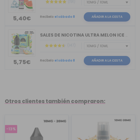
(191)
Recíbelo
el sábado 8
AÑADIR A LA CESTA
5,40€
SALES DE NICOTINA ULTRA MELON ICE BAR...
(147)
Recíbelo
el sábado 8
AÑADIR A LA CESTA
5,75€
Otros clientes también compraron:
-13%