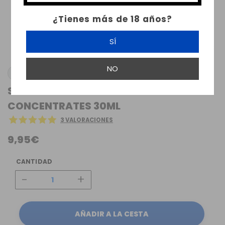
¿Tienes más de 18 años?
SÍ
NO
PACHAMAMA
STRAWBERRY JUBILEE ICE PACHAMAMA
CONCENTRATES 30ML
3 VALORACIONES
9,95€
CANTIDAD
-
+
AÑADIR A LA CESTA