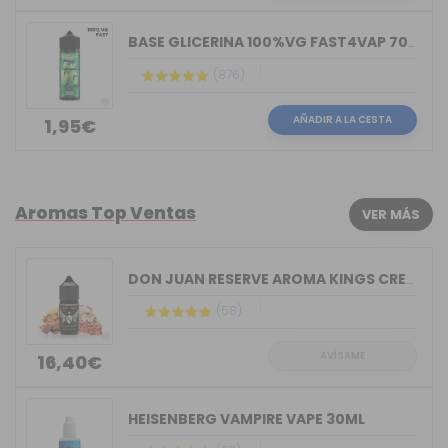
BASE GLICERINA 100%VG FAST4VAP 70ML O...
(876)
AÑADIR A LA CESTA
1,95€
Aromas Top Ventas
VER MÁS
DON JUAN RESERVE AROMA KINGS CREST 30ML
(58)
AVÍSAME
16,40€
HEISENBERG VAMPIRE VAPE 30ML