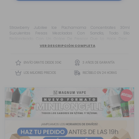
Strawberry Jubilee Ice Pachamama Concentrates 30ml
Suculentas Fresas Mezcladas Con Sandía, Todo Ello
Redondeado Con Un Golpe De Frescor Que Lo Hace Digno
Aspirante A Ser Tu Próximo Líquido De Cabecera.
VER DESCRIPCIÓN COMPLETA
ENVÍO GRATIS DESDE 30€
3 AÑOS DE GARANTÍA
LOS MEJORES PRECIOS
RECÍBELO EN 24 HORAS