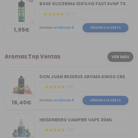
BASE GLICERINA 100%VG FAST4VAP 70ML O...
(875)
Recíbelo
el sábado 8
AÑADIR A LA CESTA
1,95€
Aromas Top Ventas
VER MÁS
DON JUAN RESERVE AROMA KINGS CREST 30ML
(58)
Recíbelo
el sábado 8
AÑADIR A LA CESTA
16,40€
HEISENBERG VAMPIRE VAPE 30ML
(93)