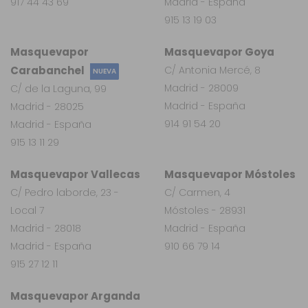
917 44 43 69
Madrid - España
915 13 19 03
Masquevapor
Masquevapor Goya
Carabanchel
C/ Antonia Mercé, 8
NUEVA
Madrid - 28009
C/ de la Laguna, 99
Madrid - España
Madrid - 28025
914 91 54 20
Madrid - España
915 13 11 29
Masquevapor Vallecas
Masquevapor Móstoles
C/ Pedro laborde, 23 -
C/ Carmen, 4
Local 7
Móstoles - 28931
Madrid - 28018
Madrid - España
Madrid - España
910 66 79 14
915 27 12 11
Masquevapor Arganda