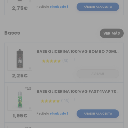
Recíbelo
el sábado 8
AÑADIR A LA CESTA
2,75€
Bases
VER MÁS
BASE GLICERINA 100%VG BOMBO 70ML (BOT...
(51)
AVÍSAME
2,25€
BASE GLICERINA 100%VG FAST4VAP 70ML O...
(105)
Recíbelo
el sábado 8
AÑADIR A LA CESTA
1,95€