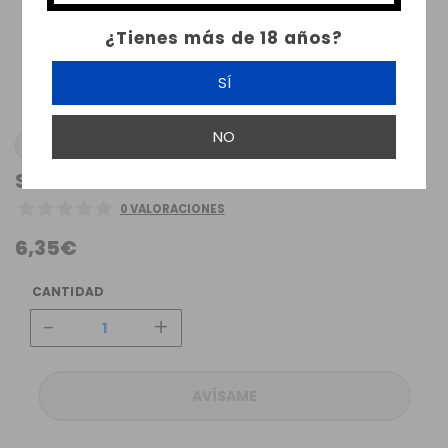
¿Tienes más de 18 años?
SÍ
NO
FULL MOON
SUNSET FULL MOON FLAVOR 10ML
0 VALORACIONES
6,35€
CANTIDAD
-
+
AVÍSAME