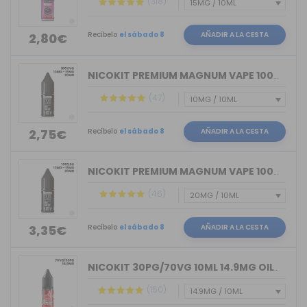
(318)
Recíbelo
el sábado 8
AÑADIR A LA CESTA
2,80€
NICOKIT PREMIUM MAGNUM VAPE 100%VG 10ML
(47)
Recíbelo
el sábado 8
AÑADIR A LA CESTA
2,75€
NICOKIT PREMIUM MAGNUM VAPE 100%PG 10ML
(46)
Recíbelo
el sábado 8
AÑADIR A LA CESTA
3,35€
NICOKIT 30PG/70VG 10ML 14.9MG OIL4VAP
(150)