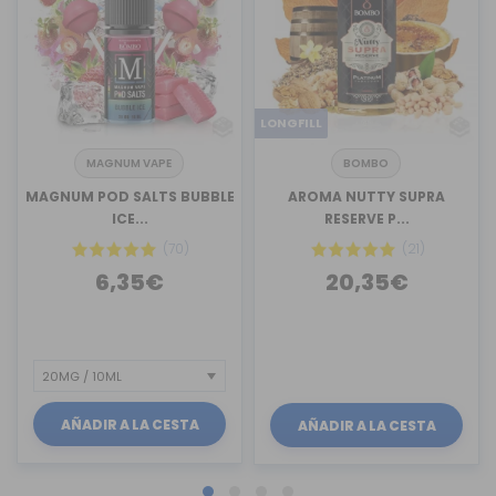
LONGFILL
MAGNUM VAPE
BOMBO
MAGNUM POD SALTS BUBBLE
AROMA NUTTY SUPRA
ICE...
RESERVE P...
(70)
(21)
6,35€
20,35€
AÑADIR A LA CESTA
AÑADIR A LA CESTA