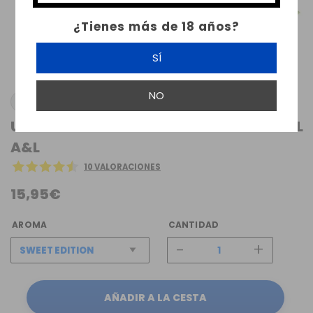
¿Tienes más de 18 años?
SÍ
NO
AROMES ET LIQUIDES
ULTIMATE RAGNAROK ZERO FLAVOR 30ML
A&L
10 VALORACIONES
15,95€
AROMA
CANTIDAD
-
+
AÑADIR A LA CESTA