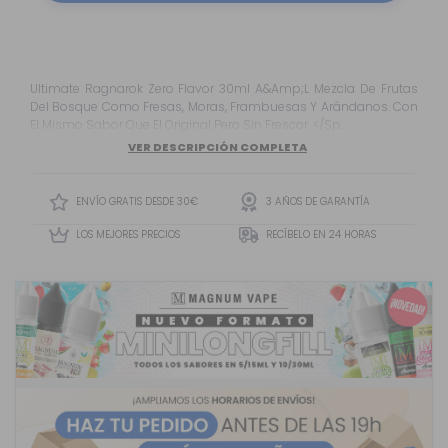
Ultimate Ragnarok Zero Flavor 30ml A&Amp;L Mezcla De Frutas
Del Bosque Como Fresas, Moras, Frambuesas Y Arándanos. Con
El Mismo Sabor Que El Original Pero Sin Frescor. </Sp...
VER DESCRIPCIÓN COMPLETA
ENVÍO GRATIS DESDE 30€
3 AÑOS DE GARANTÍA
LOS MEJORES PRECIOS
RECÍBELO EN 24 HORAS