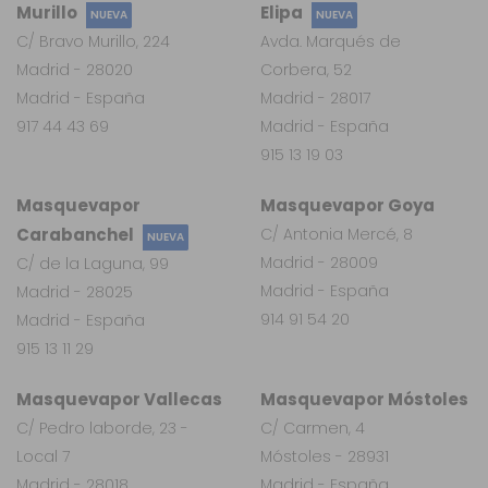
Murillo
Elipa
NUEVA
NUEVA
C/ Bravo Murillo, 224
Avda. Marqués de
Madrid - 28020
Corbera, 52
Madrid - España
Madrid - 28017
917 44 43 69
Madrid - España
915 13 19 03
Masquevapor
Masquevapor Goya
Carabanchel
C/ Antonia Mercé, 8
NUEVA
Madrid - 28009
C/ de la Laguna, 99
Madrid - España
Madrid - 28025
914 91 54 20
Madrid - España
915 13 11 29
Masquevapor Vallecas
Masquevapor Móstoles
C/ Pedro laborde, 23 -
C/ Carmen, 4
Local 7
Móstoles - 28931
Madrid - 28018
Madrid - España