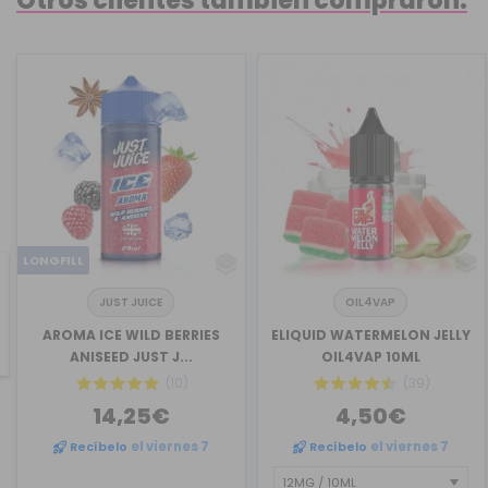
Otros clientes también compraron:
LONGFILL
JUST JUICE
OIL4VAP
revious
AROMA ICE WILD BERRIES
ELIQUID WATERMELON JELLY
ANISEED JUST J...
OIL4VAP 10ML
(10)
(39)
14,25€
4,50€
Recíbelo
el viernes 7
Recíbelo
el viernes 7