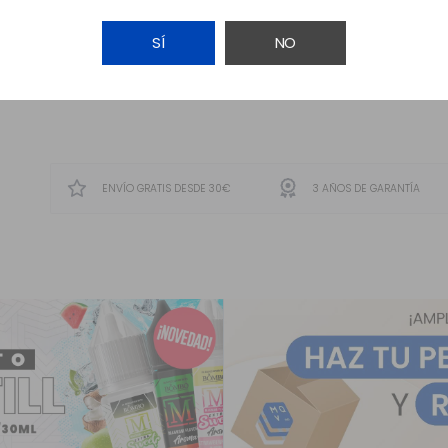
SÍ
NO
AVÍSAME
ENVÍO GRATIS DESDE 30€
3 AÑOS DE GARANTÍA