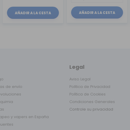
AÑADIR A LA CESTA
AÑADIR A LA CESTA
Legal
go
Aviso Legal
as de envío
Política de Privacidad
evoluciones
Política de Cookies
lquimia
Condiciones Generales
das
Controle su privacidad
vapeo y vapers en España
cuentes