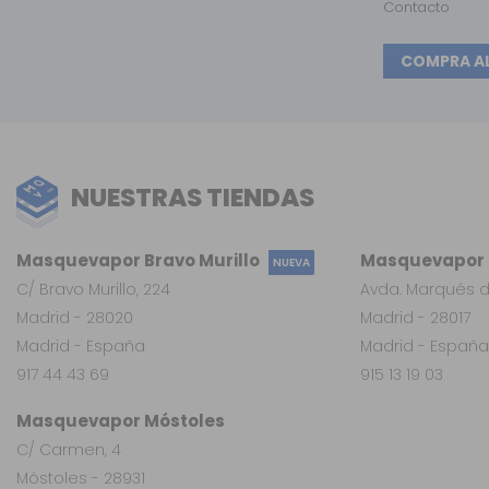
Contacto
COMPRA A
NUESTRAS TIENDAS
Masquevapor Bravo Murillo
Masquevapor L
NUEVA
C/ Bravo Murillo, 224
Avda. Marqués d
Madrid - 28020
Madrid - 28017
Madrid - España
Madrid - España
917 44 43 69
915 13 19 03
Masquevapor Móstoles
C/ Carmen, 4
Móstoles - 28931