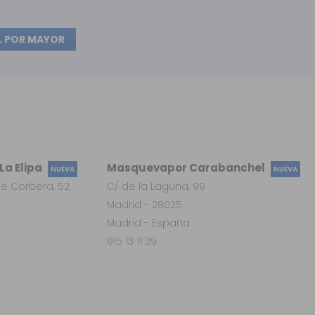
L POR MAYOR
a Elipa
Masquevapor Carabanchel
NUEVA
NUEVA
e Corbera, 52
C/ de la Laguna, 99
Madrid - 28025
Madrid - España
915 13 11 29