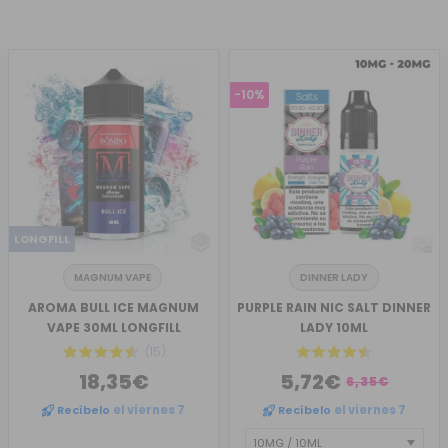
-10%
LONGFILL
MAGNUM VAPE
DINNER LADY
AROMA BULL ICE MAGNUM
PURPLE RAIN NIC SALT DINNER
VAPE 30ML LONGFILL
LADY 10ML
(15)
18,35€
5,72€
6,35€
Recíbelo
el viernes 7
Recíbelo
el viernes 7