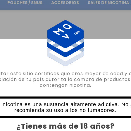
POUCHES / SNUS
ACCESORIOS
SALES DE NICOTINA
Envío gratuito
en pedidos superiores a
30.00€
APORESSO 5 X CLAPTON EUC COIL 0.4OHM
sitar este sitio certificas que eres mayor de edad y 
VAPORESSO
islación de tu país autoriza la compra de productos
contengan nicotina.
VAPORESSO 5 X CLAPTON EUC COIL 0
2 VALORACIONES
8,55€
 nicotina es una sustancia altamente adictiva. No
recomienda su uso a los no fumadores.
CANTIDAD
¿Tienes más de 18 años?
-
+