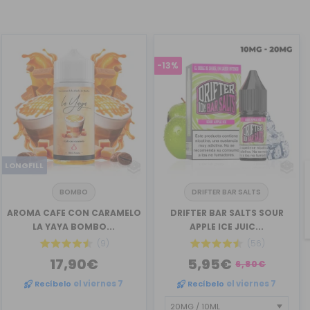
-13%
LONGFILL
BOMBO
DRIFTER BAR SALTS
AROMA CAFE CON CARAMELO
DRIFTER BAR SALTS SOUR
LA YAYA BOMBO...
APPLE ICE JUIC...
(9)
(56)
17,90€
5,95€
6,80€
Recíbelo
el viernes 7
Recíbelo
el viernes 7