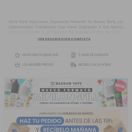
Itank Tank Vaporesso Vaporesso Presenta Su Nuevo Itank, ¡Un
Claromizador Todoterreno Que Viene Dispuesto A Dar Mucha
Guerra! Enfocado A La Creación De Grandes Nubes De Vapor,
Sus Potentes Resistencias Harán Las Delicias De Aquellos Que
VER DESCRIPCIÓN COMPLETA
Busquen Profundas Caladas Y Una Gran Producción De Vapor.
ENVÍO GRATIS DESDE 30€
3 AÑOS DE GARANTÍA
LOS MEJORES PRECIOS
RECÍBELO EN 24 HORAS