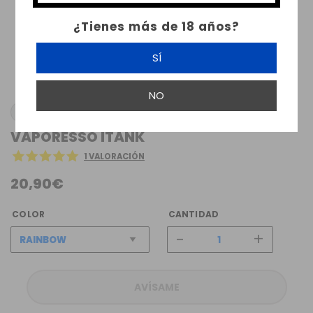
¿Tienes más de 18 años?
SÍ
NO
VAPORESSO
VAPORESSO ITANK
1 VALORACIÓN
20,90€
COLOR
CANTIDAD
-
+
AVÍSAME