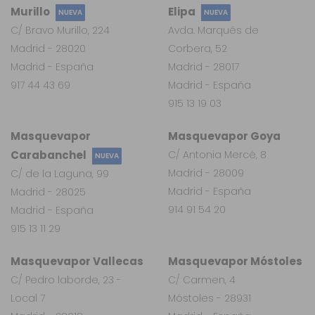
Murillo
Elipa
NUEVA
NUEVA
C/ Bravo Murillo, 224
Avda. Marqués de
Madrid - 28020
Corbera, 52
Madrid - España
Madrid - 28017
917 44 43 69
Madrid - España
915 13 19 03
Masquevapor
Masquevapor Goya
Carabanchel
C/ Antonia Mercé, 8
NUEVA
Madrid - 28009
C/ de la Laguna, 99
Madrid - España
Madrid - 28025
914 91 54 20
Madrid - España
915 13 11 29
Masquevapor Vallecas
Masquevapor Móstoles
C/ Pedro laborde, 23 -
C/ Carmen, 4
Local 7
Móstoles - 28931