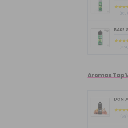
(105
BASE G
(874
Aromas Top 
(58)