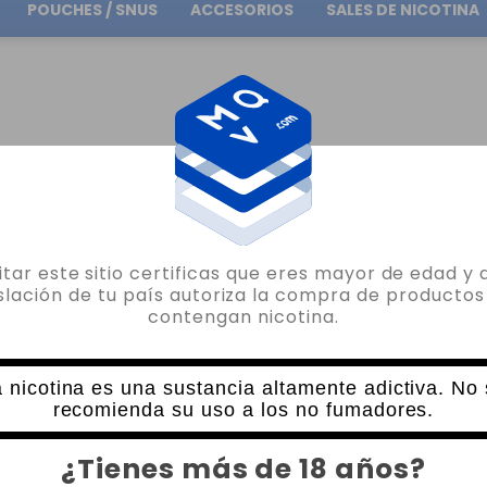
POUCHES / SNUS
ACCESORIOS
SALES DE NICOTINA
Envío gratuito
en pedidos superiores a
30.00€
O
AROMAS POR MARCA
AROMAS ATMOS LAB
AROMA RED APPLE ATMOS LAB
sitar este sitio certificas que eres mayor de edad y 
ATMOS LAB
islación de tu país autoriza la compra de productos
contengan nicotina.
AROMA RED APPLE ATMOS LAB
4 VALORACIONES
6,80€
 nicotina es una sustancia altamente adictiva. No
recomienda su uso a los no fumadores.
CANTIDAD
¿Tienes más de 18 años?
-
+