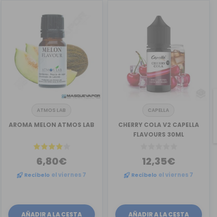
ATMOS LAB
CAPELLA
AROMA MELON ATMOS LAB
CHERRY COLA V2 CAPELLA
FLAVOURS 30ML
6,80€
12,35€
Recíbelo
el viernes 7
Recíbelo
el viernes 7
AÑADIR A LA CESTA
AÑADIR A LA CESTA