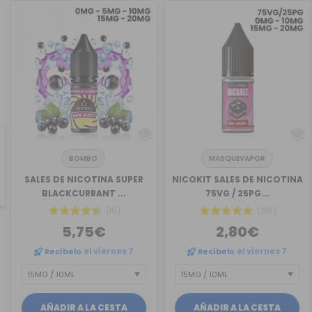
BOMBO
MASQUEVAPOR
revious
SALES DE NICOTINA SUPER
NICOKIT SALES DE NICOTINA
BLACKCURRANT ...
75VG / 25PG...
(16)
(318)
5,75€
2,80€
Recíbelo
el viernes 7
Recíbelo
el viernes 7
AÑADIR A LA CESTA
AÑADIR A LA CESTA