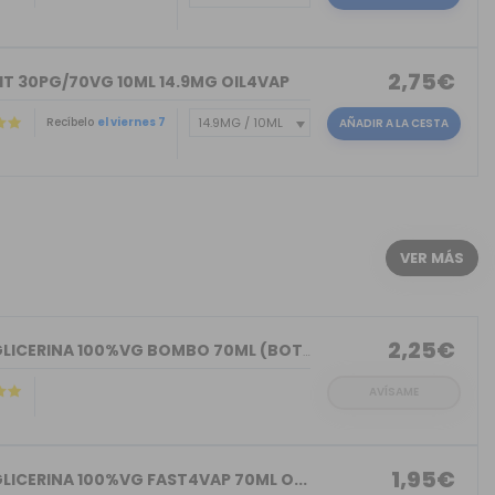
2,75€
IT 30PG/70VG 10ML 14.9MG OIL4VAP
Recíbelo
el viernes 7
AÑADIR A LA CESTA
)
VER MÁS
2,25€
BASE GLICERINA 100%VG BOMBO 70ML (BOT...
AVÍSAME
1,95€
LICERINA 100%VG FAST4VAP 70ML O...