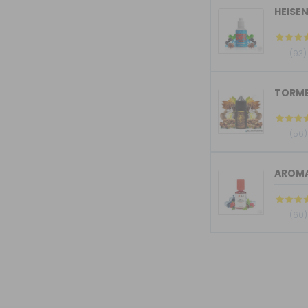
HEISE
(93)
(56)
AROMA
(60)