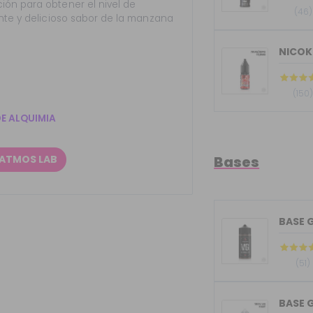
ión para obtener el nivel de
(46)
ante y delicioso sabor de la manzana
NICOK
(150
DE ALQUIMIA
 ATMOS LAB
Bases
(51)
BASE G