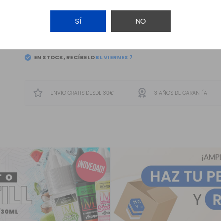
SÍ
NO
AÑADIR A LA CESTA
EN STOCK, RECÍBELO
ENVÍO GRATIS DESDE 30€
3 AÑOS DE GARANTÍA