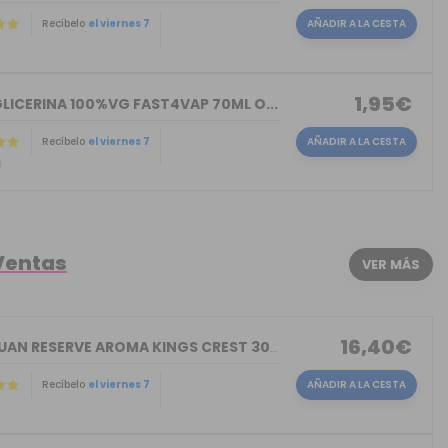
Recíbelo
el viernes 7
AÑADIR A LA CESTA
)
1,95€
LICERINA 100%VG FAST4VAP 70ML O...
Recíbelo
el viernes 7
AÑADIR A LA CESTA
)
Ventas
VER MÁS
16,40€
DON JUAN RESERVE AROMA KINGS CREST 30ML
Recíbelo
el viernes 7
AÑADIR A LA CESTA