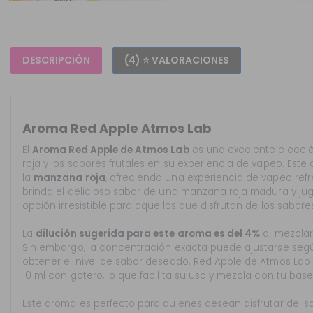
DESCRIPCIÓN
(4) ⭐ VALORACIONES
Aroma Red Apple Atmos Lab
El
Aroma Red Apple de Atmos Lab
es una excelente elecci
roja y los sabores frutales en su experiencia de vapeo. Est
la
manzana roja
, ofreciendo una experiencia de vapeo refr
brinda el delicioso sabor de una manzana roja madura y jug
opción irresistible para aquellos que disfrutan de los sabore
La
dilución sugerida para este aroma es del 4%
al mezclarl
Sin embargo, la concentración exacta puede ajustarse segú
obtener el nivel de sabor deseado. Red Apple de Atmos Lab 
10 ml con gotero, lo que facilita su uso y mezcla con tu base
Este aroma es perfecto para quienes desean disfrutar del s