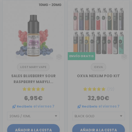
ENVÍO GRATIS
LOST MARY VAPE
OXVA
SALES BLUEBERRY SOUR
OXVA NEXLIM POD KIT
RASPBERRY MARYLI...
(72)
6,95€
32,90€
Recíbelo
el viernes 7
Recíbelo
el viernes 7
AÑADIR A LA CESTA
AÑADIR A LA CESTA