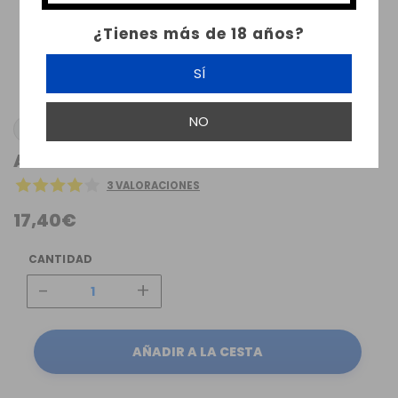
¿Tienes más de 18 años?
SÍ
NO
BOMBO
AROMA TUCAN BOMBO 30ML
3 VALORACIONES
17,40€
CANTIDAD
-
+
AÑADIR A LA CESTA