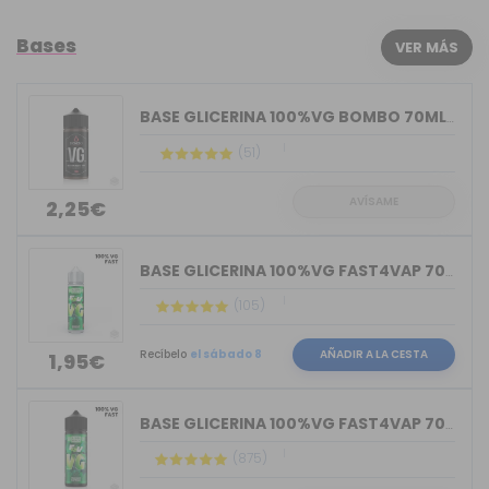
Bases
VER MÁS
BASE GLICERINA 100%VG BOMBO 70ML (BOT...
(51)
AVÍSAME
2,25€
BASE GLICERINA 100%VG FAST4VAP 70ML O...
(105)
Recíbelo
el sábado 8
AÑADIR A LA CESTA
1,95€
BASE GLICERINA 100%VG FAST4VAP 70ML O...
(875)