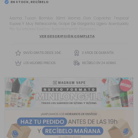
EN STOCK, RECÍBELO
EL
SÁBADO 8
Aroma Tucan Bombo 30ml Aroma Con Capricho Tropical
Suave Y Muy Refrescante, Golpe De Garganta Ligero Acentuado
Por Su Intenso Frescor. Sencillamente Delicioso.
VER DESCRIPCIÓN COMPLETA
ENVÍO GRATIS DESDE 30€
3 AÑOS DE GARANTÍA
LOS MEJORES PRECIOS
RECÍBELO EN 24 HORAS