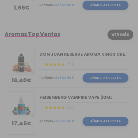
Recíbelo
el sábado 8
AÑADIR A LA CESTA
1,95€
Aromas Top Ventas
VER MÁS
DON JUAN RESERVE AROMA KINGS CREST 30ML
(58)
Recíbelo
el sábado 8
AÑADIR A LA CESTA
16,40€
HEISENBERG VAMPIRE VAPE 30ML
(93)
Recíbelo
el sábado 8
AÑADIR A LA CESTA
17,45€