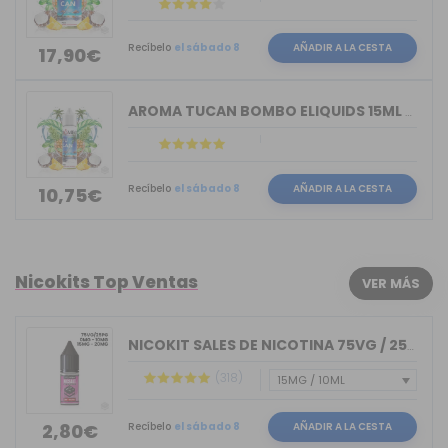
Recíbelo
el sábado 8
AÑADIR A LA CESTA
17,90€
AROMA TUCAN BOMBO ELIQUIDS 15ML LONGFILL
Recíbelo
el sábado 8
AÑADIR A LA CESTA
10,75€
Nicokits Top Ventas
VER MÁS
NICOKIT SALES DE NICOTINA 75VG / 25PG...
(318)
Recíbelo
el sábado 8
AÑADIR A LA CESTA
2,80€