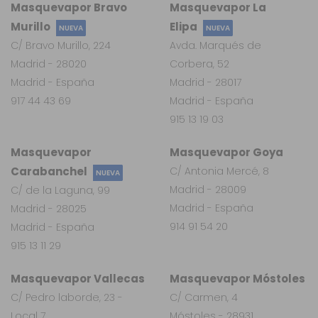
Masquevapor Bravo
Masquevapor La
Murillo
Elipa
NUEVA
NUEVA
C/ Bravo Murillo, 224
Avda. Marqués de
Madrid - 28020
Corbera, 52
Madrid - España
Madrid - 28017
917 44 43 69
Madrid - España
915 13 19 03
Masquevapor
Masquevapor Goya
Carabanchel
C/ Antonia Mercé, 8
NUEVA
Madrid - 28009
C/ de la Laguna, 99
Madrid - España
Madrid - 28025
914 91 54 20
Madrid - España
915 13 11 29
Masquevapor Vallecas
Masquevapor Móstoles
C/ Pedro laborde, 23 -
C/ Carmen, 4
Local 7
Móstoles - 28931