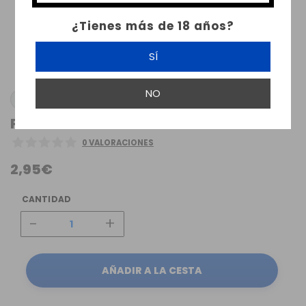
¿Tienes más de 18 años?
SÍ
NO
VAPORESSO
PYREX SKRR TANK 2ML VAPORESSO
0 VALORACIONES
2,95€
CANTIDAD
-
+
AÑADIR A LA CESTA