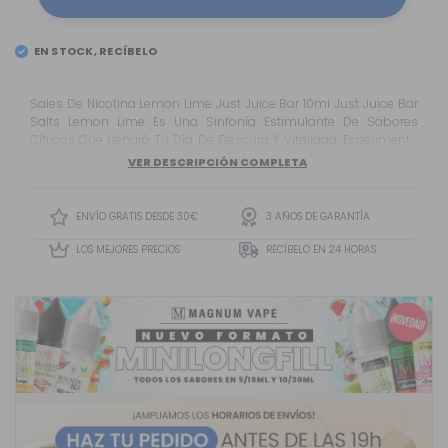
EN STOCK, RECÍBELO
Sales De Nicotina Lemon Lime Just Juice Bar 10ml Just Juice Bar
Salts Lemon Lime Es Una Sinfonía Estimulante De Sabores
Cítricos Que Llenará Tu Día De Frescura Y Vitalidad. Experimenta
El Estallido De Sabor Del Limón Fresco Entrelazado Con La
VER DESCRIPCIÓN COMPLETA
Esencia Vibrante De La Lima , Creando Una Obra Cítrica Que
Despierta Tus Sentidos Y Te Hace Sentir Revitalizado....
ENVÍO GRATIS DESDE 30€
3 AÑOS DE GARANTÍA
LOS MEJORES PRECIOS
RECÍBELO EN 24 HORAS