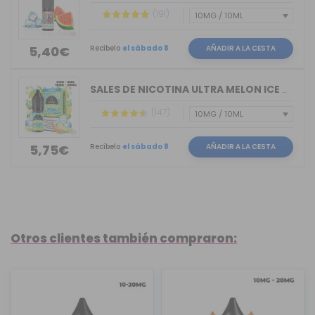
(191)
Recíbelo
el sábado 8
AÑADIR A LA CESTA
5,40€
SALES DE NICOTINA ULTRA MELON ICE BAR...
(147)
Recíbelo
el sábado 8
AÑADIR A LA CESTA
5,75€
Otros clientes también compraron: