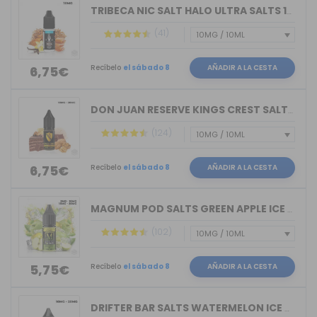
TRIBECA NIC SALT HALO ULTRA SALTS 10M...
(41)
Recíbelo
el sábado 8
AÑADIR A LA CESTA
6,75€
DON JUAN RESERVE KINGS CREST SALTS 10ML
(124)
Recíbelo
el sábado 8
AÑADIR A LA CESTA
6,75€
MAGNUM POD SALTS GREEN APPLE ICE 10ML
(102)
Recíbelo
el sábado 8
AÑADIR A LA CESTA
5,75€
DRIFTER BAR SALTS WATERMELON ICE JUIC...