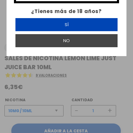
¿Tienes más de 18 años?
SÍ
NO
JUST JUICE
SALES DE NICOTINA LEMON LIME JUST
JUICE BAR 10ML
9 VALORACIONES
6,35€
NICOTINA
CANTIDAD
-
+
AÑADIR A LA CESTA