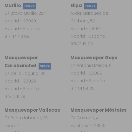
Murillo
Elipa
NUEVA
NUEVA
C/ Bravo Murillo, 224
Avda. Marqués de
Madrid - 28020
Corbera, 52
Madrid - España
Madrid - 28017
917 44 43 69
Madrid - España
915 13 19 03
Masquevapor
Masquevapor Goya
Carabanchel
C/ Antonia Mercé, 8
NUEVA
Madrid - 28009
C/ de la Laguna, 99
Madrid - España
Madrid - 28025
914 91 54 20
Madrid - España
915 13 11 29
Masquevapor Vallecas
Masquevapor Móstoles
C/ Pedro laborde, 23 -
C/ Carmen, 4
Local 7
Móstoles - 28931