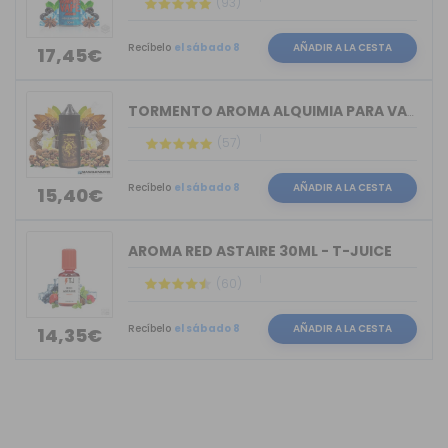
(93)
Recíbelo
el sábado 8
AÑADIR A LA CESTA
17,45€
TORMENTO AROMA ALQUIMIA PARA VAPERS 30ML
(57)
Recíbelo
el sábado 8
AÑADIR A LA CESTA
15,40€
AROMA RED ASTAIRE 30ML - T-JUICE
(60)
Recíbelo
el sábado 8
AÑADIR A LA CESTA
14,35€