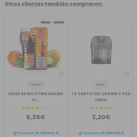
Otros clientes también compraron:
OSSEM
UWELL
SALES DE NICOTINA MALIBU
1 X CARTUCHO CROWN X POD
CI...
UWELL
(7)
6,35€
3,20€
Recíbelo
el sábado 8
Recíbelo
el sábado 8