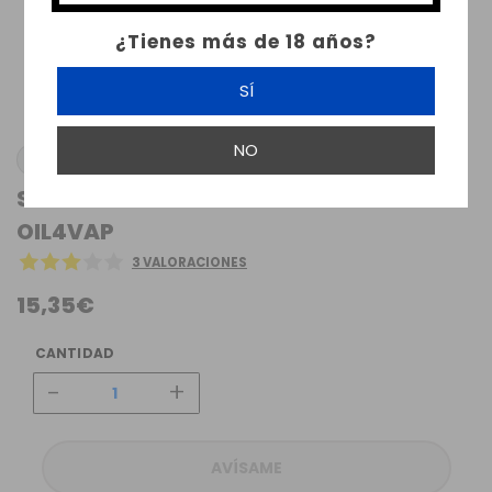
¿Tienes más de 18 años?
SÍ
NO
OIL4VAP
STRAWBERRY BUBBLE FLAVOR 30ML
OIL4VAP
3 VALORACIONES
15,35€
CANTIDAD
-
+
AVÍSAME