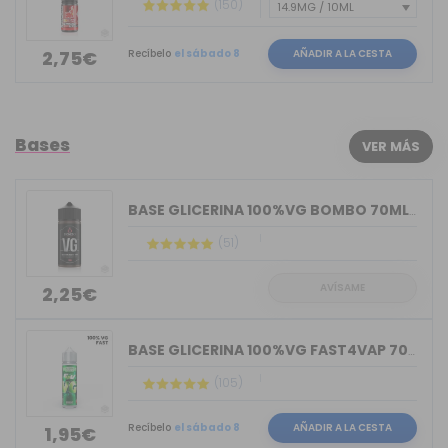
(150)
Recíbelo
el sábado 8
AÑADIR A LA CESTA
2,75€
Bases
VER MÁS
BASE GLICERINA 100%VG BOMBO 70ML (BOT...
(51)
AVÍSAME
2,25€
BASE GLICERINA 100%VG FAST4VAP 70ML O...
(105)
Recíbelo
el sábado 8
AÑADIR A LA CESTA
1,95€