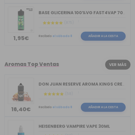
BASE GLICERINA 100%VG FAST4VAP 70ML O...
(875)
Recíbelo
el sábado 8
AÑADIR A LA CESTA
1,95€
Aromas Top Ventas
VER MÁS
DON JUAN RESERVE AROMA KINGS CREST 30ML
(58)
Recíbelo
el sábado 8
AÑADIR A LA CESTA
16,40€
HEISENBERG VAMPIRE VAPE 30ML