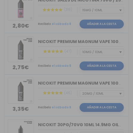
NICOKIT SALES DE NICOTINA 75VG / 25PG...
(318)
Recíbelo
el sábado 8
AÑADIR A LA CESTA
2,80€
NICOKIT PREMIUM MAGNUM VAPE 100%VG 10ML
(47)
Recíbelo
el sábado 8
AÑADIR A LA CESTA
2,75€
NICOKIT PREMIUM MAGNUM VAPE 100%PG 10ML
(46)
Recíbelo
el sábado 8
AÑADIR A LA CESTA
3,35€
NICOKIT 30PG/70VG 10ML 14.9MG OIL4VAP