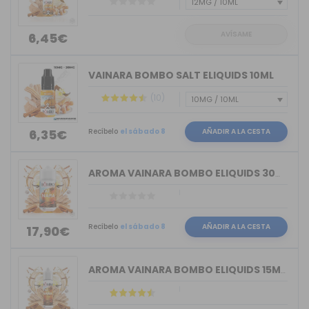
AVÍSAME
6,45€
VAINARA BOMBO SALT ELIQUIDS 10ML
(10)
Recíbelo
el sábado 8
AÑADIR A LA CESTA
6,35€
AROMA VAINARA BOMBO ELIQUIDS 30ML LON...
Recíbelo
el sábado 8
AÑADIR A LA CESTA
17,90€
AROMA VAINARA BOMBO ELIQUIDS 15ML LON...