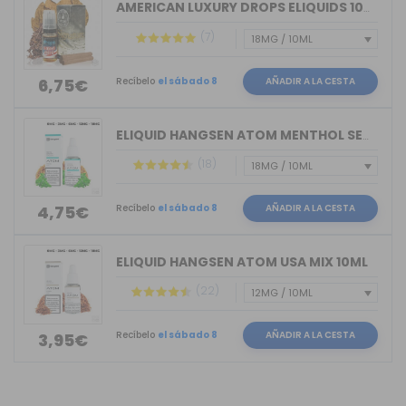
AMERICAN LUXURY DROPS ELIQUIDS 10ML
(7)
Recíbelo
el sábado 8
AÑADIR A LA CESTA
6,75€
ELIQUID HANGSEN ATOM MENTHOL SENSATIO...
(18)
Recíbelo
el sábado 8
AÑADIR A LA CESTA
4,75€
ELIQUID HANGSEN ATOM USA MIX 10ML
(22)
Recíbelo
el sábado 8
AÑADIR A LA CESTA
3,95€