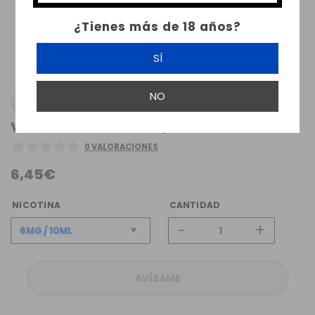
¿Tienes más de 18 años?
SÍ
NO
BOMBO
VAINARA BOMBO ELIQUIDS 10ML 6MG
0 VALORACIONES
6,45€
NICOTINA
CANTIDAD
-
+
AVÍSAME