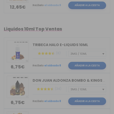
Recíbelo
el sábado 8
AÑADIR A LA CESTA
12,65€
Liquidos 10ml Top Ventas
TRIBECA HALO E-LIQUIDS 10ML
(8)
Recíbelo
el sábado 8
AÑADIR A LA CESTA
6,75€
DON JUAN ALDONZA BOMBO & KINGS CREST ...
(34)
Recíbelo
el sábado 8
AÑADIR A LA CESTA
6,75€